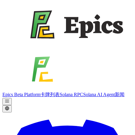
Epics Beta Platform
卡牌列表
Solana RPC
Solana AI Agent
新闻