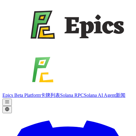
Epics Beta Platform
卡牌列表
Solana RPC
Solana AI Agent
新闻