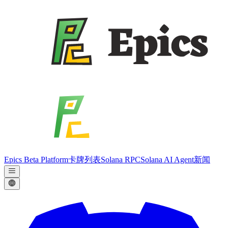
Epics Beta Platform
卡牌列表
Solana RPC
Solana AI Agent
新闻