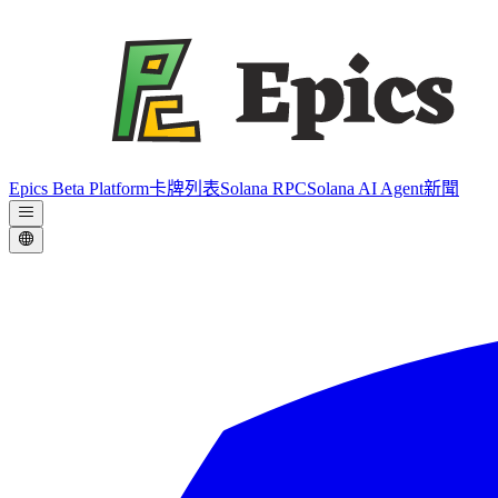
Epics Beta Platform
卡牌列表
Solana RPC
Solana AI Agent
新聞