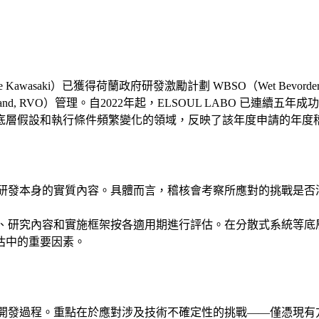
awasaki）已獲得荷蘭政府研發激勵計劃 WBSO（Wet Bevordering 
 Nederland, RVO）管理。自2022年起，ELSOUL LABO 已連續
一底層假設和執行條件頻繁變化的領域，反映了該年度申請的年度
於研發本身的實質內容。具體而言，稽核會考察所應對的挑戰是
題、研究內容和實施框架按各適用期進行評估。在分散式系統等
估中的重要因素。
的開發過程。重點在於應對涉及技術不確定性的挑戰——僅憑現