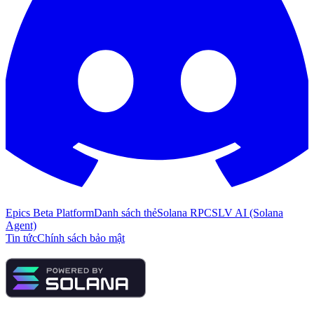
Epics Beta Platform
Danh sách thẻ
Solana RPC
SLV AI (Solana
Agent)
Tin tức
Chính sách bảo mật