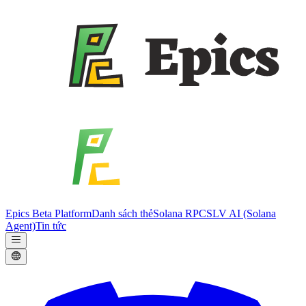
Epics Beta Platform
Danh sách thẻ
Solana RPC
SLV AI (Solana
Agent)
Tin tức