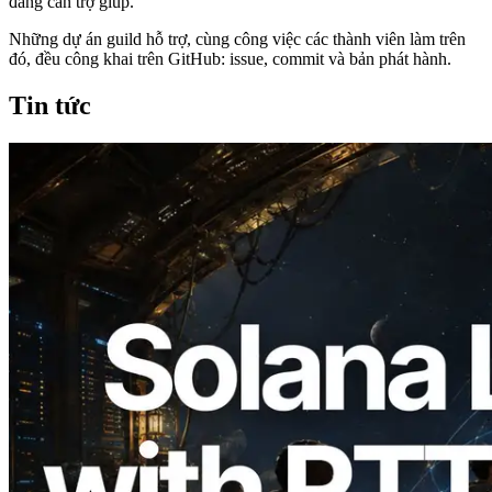
đang cần trợ giúp.
Những dự án guild hỗ trợ, cùng công việc các thành viên làm trên
đó, đều công khai trên GitHub: issue, commit và bản phát hành.
Tin tức
2026.08.05
ERPC mở rộng Solana Leader Slot API
với phép đo ping từ 7 khu vực toàn cầu —