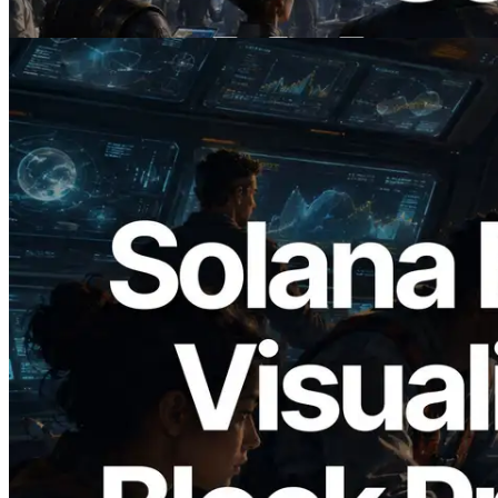
Đọc bài viết này
2026.05.24
Validators Solutions ra mắt Solana Block
Analyzer — Trực quan hóa thời gian tạo
block và validator phụ trách theo từng
slot
Đọc bài viết này