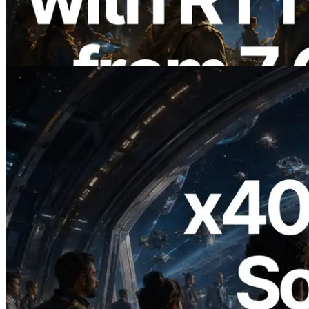
Validators Information API cũng chính
thức ra mắt
Đọc bài viết này
2026.07.04
ERPC ra mắt Solana RPC hỗ trợ x402 —
Mở ra thời đại AI Agent trả tiền theo nhu
cầu cho API cần dùng