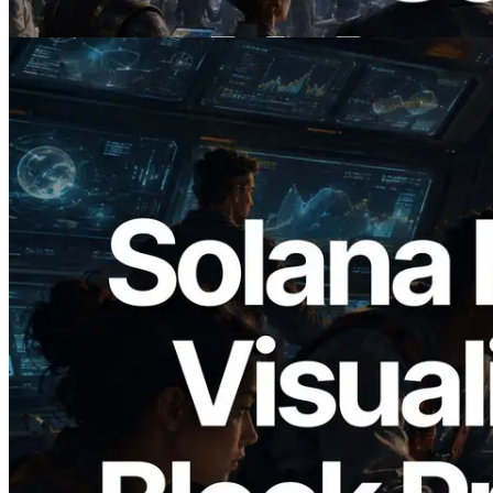
Đọc bài viết này
2026.05.24
Validators Solutions ra mắt Solana Block
Analyzer — Trực quan hóa thời gian tạo
block và validator phụ trách theo từng
slot
Đọc bài viết này