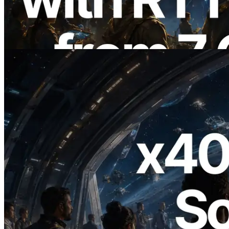
Validators Information API cũng chính
thức ra mắt
Đọc bài viết này
2026.07.04
ERPC ra mắt Solana RPC hỗ trợ x402 —
Mở ra thời đại AI Agent trả tiền theo nhu
cầu cho API cần dùng