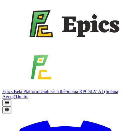
Epics Beta Platform
Danh sách thẻ
Solana RPC
SLV AI (Solana
Agent)
Tin tức