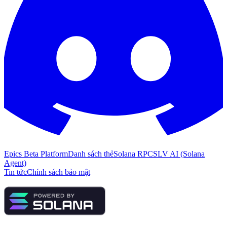
Epics Beta Platform
Danh sách thẻ
Solana RPC
SLV AI (Solana
Agent)
Tin tức
Chính sách bảo mật