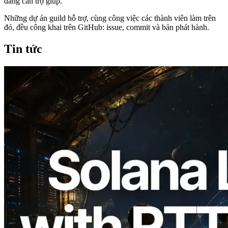
đang cần trợ giúp.
Những dự án guild hỗ trợ, cùng công việc các thành viên làm trên
đó, đều công khai trên GitHub: issue, commit và bản phát hành.
Tin tức
2026.08.05
ERPC mở rộng Solana Leader Slot API
với phép đo ping từ 7 khu vực toàn cầu —