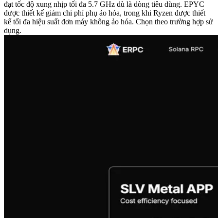
đạt tốc độ xung nhịp tối đa 5.7 GHz dù là dòng tiêu dùng. EPYC
được thiết kế giảm chi phí phụ ảo hóa, trong khi Ryzen được thiết
kế tối đa hiệu suất đơn máy không ảo hóa. Chọn theo trường hợp sử
dụng.