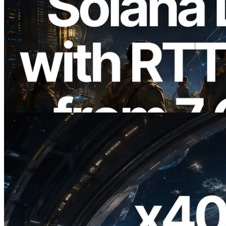
2026.08.05
ERPC mở rộng Solana Leader Slot API
với phép đo ping từ 7 khu vực toàn cầu —
Validators Information API cũng chính
thức ra mắt
Đọc bài viết này