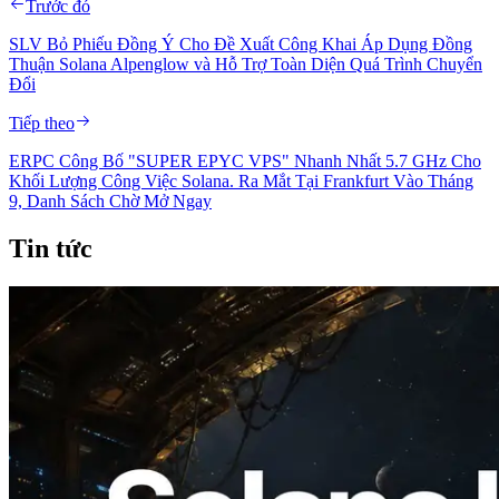
Trước đó
SLV Bỏ Phiếu Đồng Ý Cho Đề Xuất Công Khai Áp Dụng Đồng
Thuận Solana Alpenglow và Hỗ Trợ Toàn Diện Quá Trình Chuyển
Đổi
Tiếp theo
ERPC Công Bố "SUPER EPYC VPS" Nhanh Nhất 5.7 GHz Cho
Khối Lượng Công Việc Solana. Ra Mắt Tại Frankfurt Vào Tháng
9, Danh Sách Chờ Mở Ngay
Tin tức