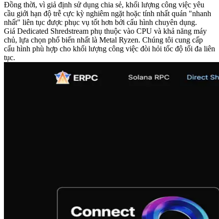
Đồng thời, vì giả định sử dụng chia sẻ, khối lượng công việc yêu
cầu giới hạn độ trễ cực kỳ nghiêm ngặt hoặc tính nhất quán "nhanh
nhất" liên tục được phục vụ tốt hơn bởi cấu hình chuyên dụng.
Giá Dedicated Shredstream phụ thuộc vào CPU và khả năng máy
chủ, lựa chọn phổ biến nhất là Metal Ryzen. Chúng tôi cung cấp
cấu hình phù hợp cho khối lượng công việc đòi hỏi tốc độ tối đa liên
tục.