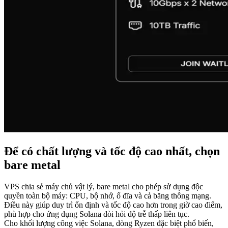
Để có chất lượng và tốc độ cao nhất, chọn
bare metal
VPS chia sẻ máy chủ vật lý, bare metal cho phép sử dụng độc
quyền toàn bộ máy: CPU, bộ nhớ, ổ đĩa và cả băng thông mạng.
Điều này giúp duy trì ổn định và tốc độ cao hơn trong giờ cao điểm,
phù hợp cho ứng dụng Solana đòi hỏi độ trễ thấp liên tục.
Cho khối lượng công việc Solana, dòng Ryzen đặc biệt phổ biến,