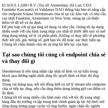
ELSOUL LABO B.V. (Trụ sở: Amsterdam, Hà Lan; CEO:
Fumitake Kawasaki) và Validators DAO thông báo bảo trì nâng cấp
cho endpoint Solana Shredstream chia sẻ tại các khu vực có nhu cầu
cao nhất Frankfurt, Amsterdam và New York, mang lại cải thiện
thêm về độ trễ và ổn định.
Để phù hợp với sự gia tăng sử dụng và nhu cầu, chúng tôi áp dụng
nhiều node với cấu hình xung nhịp cao nhất từ trước đến nay và mở
rộng dung lượng xử lý và phân phối. Không có thay đổi về phương
thức kết nối, giá, thông số, giới hạn tốc độ hoặc xác thực hiện tại.
Chúng tôi chân thành cảm ơn sự ủng hộ liên tục của bạn.
Tại sao chúng tôi củng cố endpoint chia sẻ
và thay đổi gì
Shredstream là nền tảng nhận cập nhật sổ lệnh và sự kiện trong
block qua đường ngắn nhất, tăng tốc quyết định và thực thi ứng
dụng.
Trong vài tháng qua, kết nối đồng thời và xử lý stream trên endpoint
chia sẻ tiếp tục tăng, nên cần tăng thêm dung lượng giờ cao điểm và
ổn định.
Chúng tôi bổ sung nhiều cấu hình máy chủ với tốc độ xung nhịp
hàng đầu thị trường và tập trung tinh chỉnh giảm áp lực bộ nhớ, mở
rộng dung lượng page cache và ring buffer, ngăn chặn tắc nghẽn