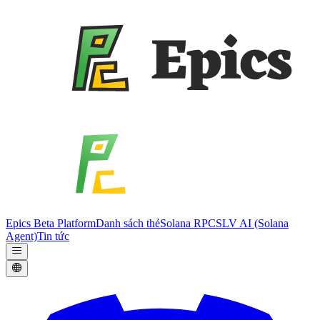
Epics Beta Platform
Danh sách thẻ
Solana RPC
SLV AI (Solana
Agent)
Tin tức