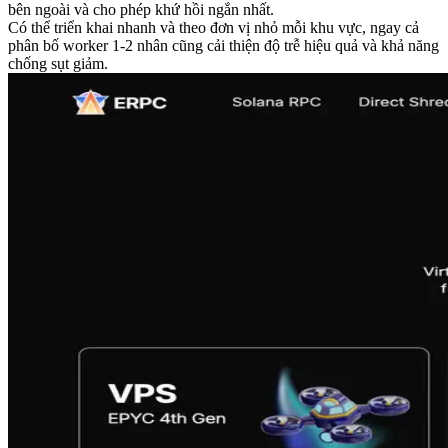
bên ngoài và cho phép khứ hồi ngắn nhất.
Có thể triển khai nhanh và theo đơn vị nhỏ mỗi khu vực, ngay cả
phân bố worker 1-2 nhân cũng cải thiện độ trễ hiệu quả và khả năng
chống sụt giảm.