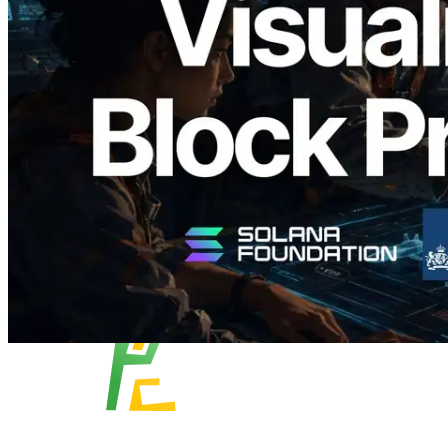
Analyzer — Trực quan hóa thời gian tạo
block và validator phụ trách theo từng
slot
Đọc bài viết này
Xem thêm