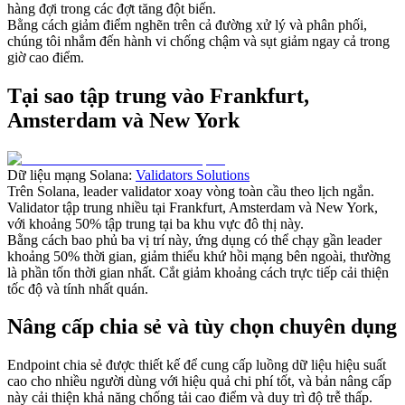
hàng đợi trong các đợt tăng đột biến.
Bằng cách giảm điểm nghẽn trên cả đường xử lý và phân phối,
chúng tôi nhắm đến hành vi chống chậm và sụt giảm ngay cả trong
giờ cao điểm.
Tại sao tập trung vào Frankfurt,
Amsterdam và New York
Dữ liệu mạng Solana:
Validators Solutions
Trên Solana, leader validator xoay vòng toàn cầu theo lịch ngắn.
Validator tập trung nhiều tại Frankfurt, Amsterdam và New York,
với khoảng 50% tập trung tại ba khu vực đô thị này.
Bằng cách bao phủ ba vị trí này, ứng dụng có thể chạy gần leader
khoảng 50% thời gian, giảm thiểu khứ hồi mạng bên ngoài, thường
là phần tốn thời gian nhất. Cắt giảm khoảng cách trực tiếp cải thiện
tốc độ và tính nhất quán.
Nâng cấp chia sẻ và tùy chọn chuyên dụng
Endpoint chia sẻ được thiết kế để cung cấp luồng dữ liệu hiệu suất
cao cho nhiều người dùng với hiệu quả chi phí tốt, và bản nâng cấp
này cải thiện khả năng chống tải cao điểm và duy trì độ trễ thấp.