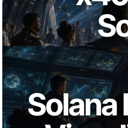
2026.07.04
ERPC ra mắt Solana RPC hỗ trợ x402 —
Mở ra thời đại AI Agent trả tiền theo nhu
cầu cho API cần dùng
Đọc bài viết này
2026.05.24
Validators Solutions ra mắt Solana Block