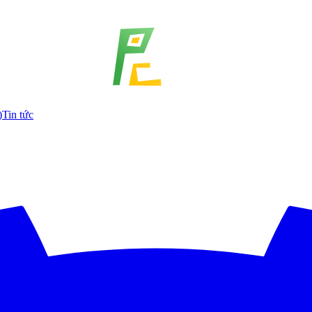
)
Tin tức