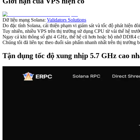
Giới hạn của VPS hiện có
Dữ liệu mạng Solana:
Validators Solutions
Do đặc tính Solana, cải thiện phạm vi giám sát và tốc độ phát hiện đ
Tuy nhiên, nhiều VPS trên thị trường sử dụng CPU từ vài thế hệ trướ
Ngay cả khi thông số ghi 4 GHz, thế hệ cũ hơn hoặc bộ nhớ DDR4 có 
Chúng tôi đã liên tục theo đuổi sản phẩm nhanh nhất trên thị trườn
Tận dụng tốc độ xung nhịp 5.7 GHz cao nh