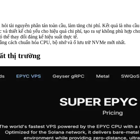
òi hỏi tài nguyên phân tán toàn cầu, làm tăng chi phí. Kết quả là nhu 
c và thiết kế chủ yếu cho hiệu quả chi phí, tạo ra sự không phù hợp ch
thể thay đổi đáng kể hiệu suất thực tế.
g bằng cách chuẩn hóa CPU, bộ nhớ và ổ lưu trữ NVMe mới nhất.
ất thị trường