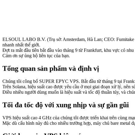
ELSOUL LABO B.V. (Trụ sở: Amsterdam, Hà Lan; CEO: Fumitake Ka
nhanh nhất thế giới.
Đợt ra mắt đầu tiên bắt đầu vào tháng 9 từ Frankfurt, khu vực có nh
Cảm ơn sự ủng hộ liên tục của bạn.
Tổng quan sản phẩm và định vị
Chúng tôi công bố SUPER EPYC VPS. Bắt đầu từ tháng 9 tại Frankfu
Trên Solana, hiệu suất cao được yêu cầu ở mọi giai đoạn xử lý, nên 
Điều nhiều người dùng muốn là hiệu suất và tốc độ thuần túy, và chún
Tối đa tốc độ với xung nhịp và sự gần gũi
VPS hiệu suất cao 4 GHz của chúng tôi được triển khai trên cùng mạng
Mặc dù cấu hình này đủ cho nhiều trường hợp, máy chủ bare metal đạ