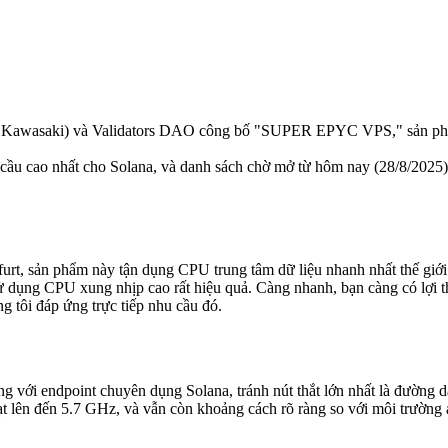
wasaki) và Validators DAO công bố "SUPER EPYC VPS," sản phẩm V
u cầu cao nhất cho Solana, và danh sách chờ mở từ hôm nay (28/8/2025)
rt, sản phẩm này tận dụng CPU trung tâm dữ liệu nhanh nhất thế giới
sử dụng CPU xung nhịp cao rất hiệu quả. Càng nhanh, bạn càng có lợi t
g tôi đáp ứng trực tiếp nhu cầu đó.
 với endpoint chuyên dụng Solana, tránh nút thắt lớn nhất là đường dẫ
t lên đến 5.7 GHz, và vẫn còn khoảng cách rõ ràng so với môi trường 