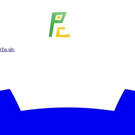
)
Tin tức