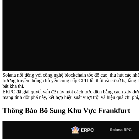
Solana nổi tiếng với công nghệ blockchain tốc độ cao, thu hút các nhà
trường truyền thống chủ yếu cung cấp CPU lỗi thời và cơ sở hạ tầng h
bất khả thi.
ERPC đã giải quyết vấn đề này một cách trực diện bằng cách xây dựn
mang tính đột phá này, kết hợp hiệu suất vượt trội và hiệu quả chi ph
Thông Báo Bổ Sung Khu Vực Frankfurt