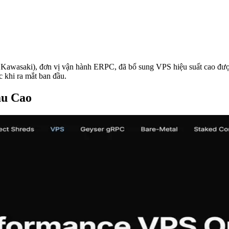
saki), đơn vị vận hành ERPC, đã bổ sung VPS hiệu suất cao được tố
c khi ra mắt ban đầu.
ầu Cao