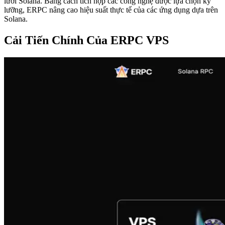
lưới Solana. Bằng cách tích hợp các công nghệ được lựa chọn kỹ
lưỡng, ERPC nâng cao hiệu suất thực tế của các ứng dụng dựa trên
Solana.
Cải Tiến Chính Của ERPC VPS