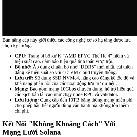
Bản nâng cấp này giới thiệu các công nghệ cơ sở hạ tầng được lựa
chọn kỹ lưỡng:
CPU:
Trang bị bộ xử lý "AMD EPYC Thế Hệ 4" hiếm và
hiệu suất cao, đảm bảo hiệu quả tính toán vượt trội.
Bộ nhớ:
Áp dụng chuẩn bộ nhớ "DDR5" mới nhất, cải thiện
đáng kể hiệu suất so với các VM cloud truyền thống.
Lưu trữ:
Sử dụng SSD NVMe4, nâng cao đáng kể tốc độ và
khả năng phản hồi của các hoạt động lưu trữ dữ liệu.
Mạng:
Bao gồm mạng 10Gbps chuyên dụng, hỗ trợ hiệu quả
các kịch bản tải cao như chạy node RPC và validator.
Lưu lượng:
Cung cấp đến 10TB băng thông mạng miễn phí,
cho phép hầu hết người dùng vận hành mà không tốn thêm
chi phí.
Kết Nối "Không Khoảng Cách" Với
Mạng Lưới Solana