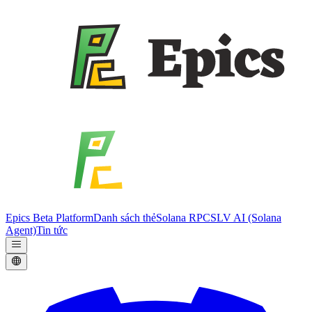
Epics Beta Platform
Danh sách thẻ
Solana RPC
SLV AI (Solana
Agent)
Tin tức