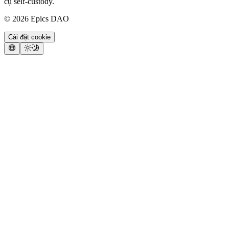
cụ self-custody.
©
2026
Epics DAO
Cài đặt cookie