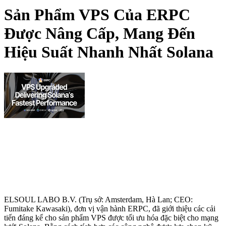
Sản Phẩm VPS Của ERPC
Được Nâng Cấp, Mang Đến
Hiệu Suất Nhanh Nhất Solana
ELSOUL LABO B.V. (Trụ sở: Amsterdam, Hà Lan; CEO:
Fumitake Kawasaki), đơn vị vận hành ERPC, đã giới thiệu các cải
tiến đáng kể cho sản phẩm VPS được tối ưu hóa đặc biệt cho mạng