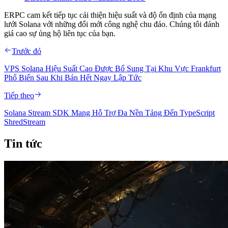
ERPC cam kết tiếp tục cải thiện hiệu suất và độ ổn định của mạng
lưới Solana với những đổi mới công nghệ chu đáo. Chúng tôi đánh
giá cao sự ủng hộ liên tục của bạn.
Trước đó
VPS Solana Hiệu Suất Cao Được Bổ Sung Tại Khu Vực Frankfurt
Phổ Biến Sau Khi Bán Hết Ngay Lập Tức
Tiếp theo
Solana Stream SDK Mang Hỗ Trợ Đa Nền Tảng Đến TypeScript
ShredStream
Tin tức