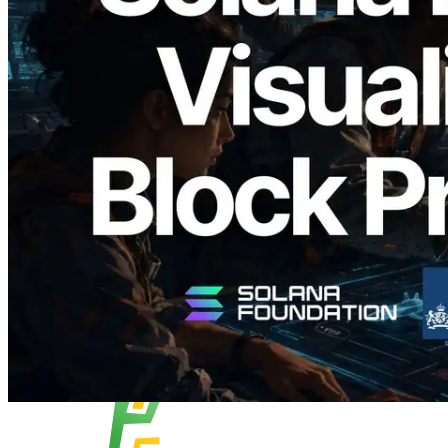
2026.05.24
Validators Solutions ra mắt Solana Block
Analyzer — Trực quan hóa thời gian tạo
block và validator phụ trách theo từng
slot
Đọc bài viết này
Xem thêm