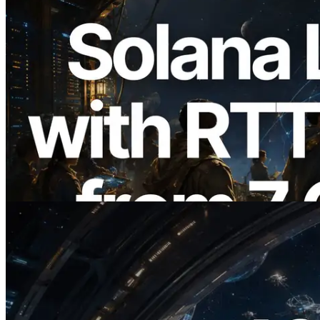
2026.08.05
ERPC mở rộng Solana Leader Slot API
với phép đo ping từ 7 khu vực toàn cầu —
Validators Information API cũng chính
thức ra mắt
Đọc bài viết này