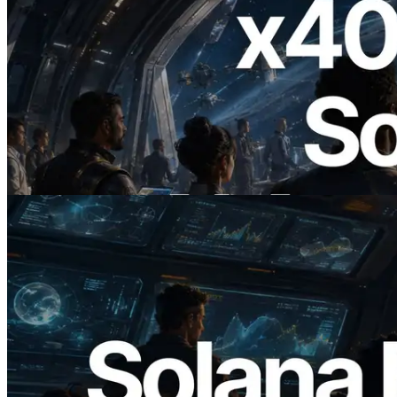
2026.07.04
ERPC ra mắt Solana RPC hỗ trợ x402 —
Mở ra thời đại AI Agent trả tiền theo nhu
cầu cho API cần dùng
Đọc bài viết này