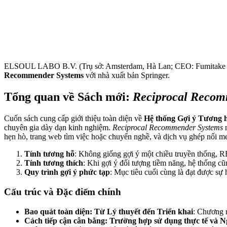
ELSOUL LABO B.V. (Trụ sở: Amsterdam, Hà Lan; CEO: Fumitake Kawa
Recommender Systems
với nhà xuất bản Springer.
Tổng quan về Sách mới:
Reciprocal Recom
Cuốn sách cung cấp giới thiệu toàn diện về
Hệ thống Gợi ý Tương 
chuyên gia dày dạn kinh nghiệm.
Reciprocal Recommender Systems
n
hẹn hò, trang web tìm việc hoặc chuyển nghề, và dịch vụ ghép nối m
Tính tương hỗ
: Không giống gợi ý một chiều truyền thống, R
Tính tương thích
: Khi gợi ý đối tượng tiềm năng, hệ thống c
Quy trình gợi ý phức tạp
: Mục tiêu cuối cùng là đạt được sự
Cấu trúc và Đặc điểm chính
Bao quát toàn diện: Từ Lý thuyết đến Triển khai
: Chương m
Cách tiếp cận cân bằng: Trường hợp sử dụng thực tế và Ng