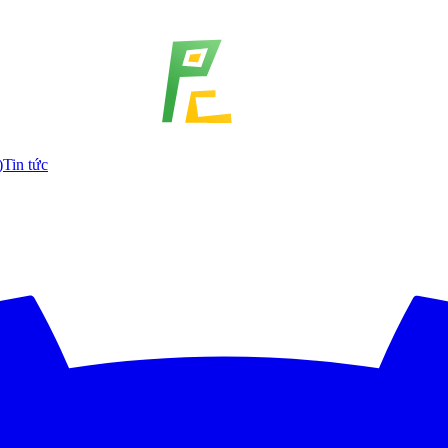
)
Tin tức