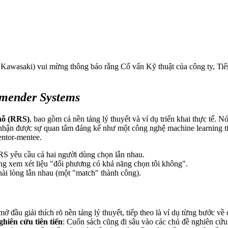
saki) vui mừng thông báo rằng Cố vấn Kỹ thuật của công ty, Tiến 
mender Systems
hỗ (RRS)
, bao gồm cả nền tảng lý thuyết và ví dụ triển khai thực tế.
hận được sự quan tâm đáng kể như một công nghệ machine learning tiê
entor-mentee.
RS yêu cầu cả hai người dùng chọn lẫn nhau.
ũng xem xét liệu "đối phương có khả năng chọn tôi không".
 hài lòng lẫn nhau (một "match" thành công).
ở đầu giải thích rõ nền tảng lý thuyết, tiếp theo là ví dụ từng bước về 
hiên cứu tiên tiến
: Cuốn sách cũng đi sâu vào các chủ đề nghiên cứu