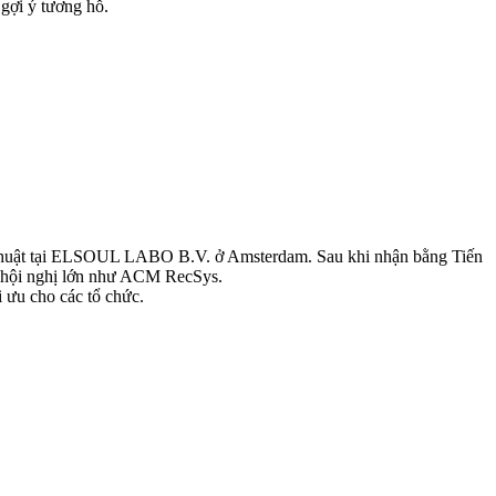
 gợi ý tương hỗ.
ỹ thuật tại ELSOUL LABO B.V. ở Amsterdam. Sau khi nhận bằng Tiến
ác hội nghị lớn như ACM RecSys.
i ưu cho các tổ chức.