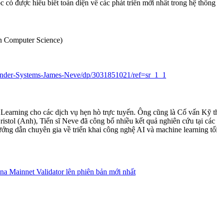
c có được hiểu biết toàn diện về các phát triển mới nhất trong hệ thống
in Computer Science)
nder-Systems-James-Neve/dp/3031851021/ref=sr_1_1
e Learning cho các dịch vụ hẹn hò trực tuyến. Ông cũng là Cố vấn K
ristol (Anh), Tiến sĩ Neve đã công bố nhiều kết quả nghiên cứu tại c
ướng dẫn chuyên gia về triển khai công nghệ AI và machine learning tố
a Mainnet Validator lên phiên bản mới nhất