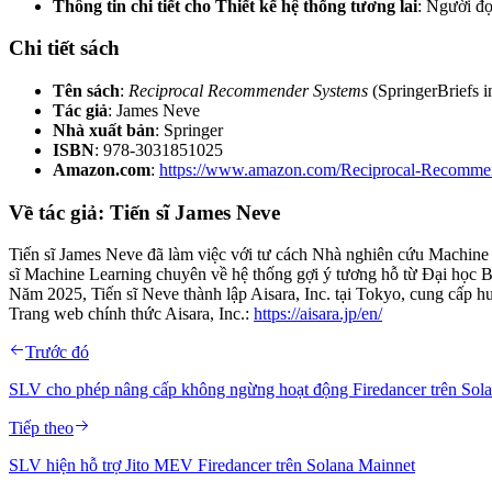
Thông tin chi tiết cho Thiết kế hệ thống tương lai
: Người đọ
Chi tiết sách
Tên sách
:
Reciprocal Recommender Systems
(SpringerBriefs 
Tác giả
: James Neve
Nhà xuất bản
: Springer
ISBN
: 978-3031851025
Amazon.com
:
https://www.amazon.com/Reciprocal-Recomme
Về tác giả: Tiến sĩ James Neve
Tiến sĩ James Neve đã làm việc với tư cách Nhà nghiên cứu Machin
sĩ Machine Learning chuyên về hệ thống gợi ý tương hỗ từ Đại học B
Năm 2025, Tiến sĩ Neve thành lập Aisara, Inc. tại Tokyo, cung cấp h
Trang web chính thức Aisara, Inc.:
https://aisara.jp/en/
Trước đó
SLV cho phép nâng cấp không ngừng hoạt động Firedancer trên Solan
Tiếp theo
SLV hiện hỗ trợ Jito MEV Firedancer trên Solana Mainnet