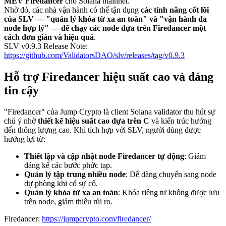
MEV Firedancer
cho Solana mainnet.
Nhờ đó, các nhà vận hành có thể tận dụng
các tính năng cốt lõi
của SLV — "quản lý khóa từ xa an toàn" và "vận hành đa
node hợp lý" — để chạy các node dựa trên Firedancer một
cách đơn giản và hiệu quả
.
SLV v0.9.3 Release Note:
https://github.com/ValidatorsDAO/slv/releases/tag/v0.9.3
Hỗ trợ Firedancer hiệu suất cao và đáng
tin cậy
"Firedancer" của Jump Crypto là client Solana validator thu hút sự
chú ý nhờ
thiết kế hiệu suất cao dựa trên C
và kiến trúc hướng
đến thông lượng cao. Khi tích hợp với SLV, người dùng được
hưởng lợi từ:
Thiết lập và cập nhật node Firedancer tự động
: Giảm
đáng kể các bước phức tạp.
Quản lý tập trung nhiều node
: Dễ dàng chuyển sang node
dự phòng khi có sự cố.
Quản lý khóa từ xa an toàn
: Khóa riêng tư không được lưu
trên node, giảm thiểu rủi ro.
Firedancer:
https://jumpcrypto.com/firedancer/