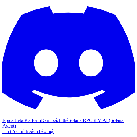
Epics Beta Platform
Danh sách thẻ
Solana RPC
SLV AI (Solana
Agent)
Tin tức
Chính sách bảo mật