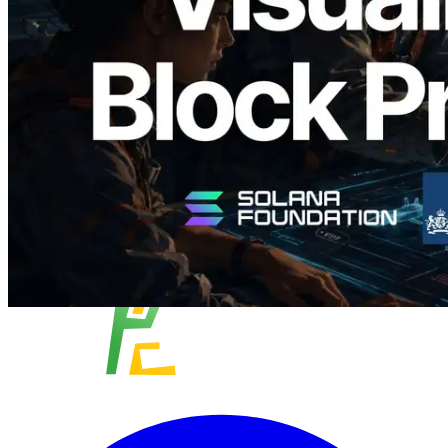
block và validator phụ trách theo từng
slot
Đọc bài viết này
Xem thêm