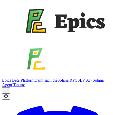
Epics Beta Platform
Danh sách thẻ
Solana RPC
SLV AI (Solana
Agent)
Tin tức