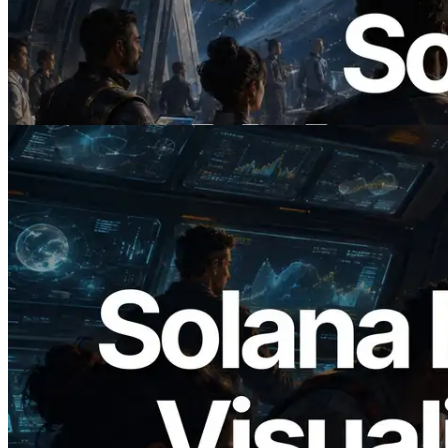
ERPC ra mắt Solana RPC hỗ trợ x402 —
Mở ra thời đại AI Agent trả tiền theo nhu
cầu cho API cần dùng
Đọc bài viết này
2026.05.24
Validators Solutions ra mắt Solana Block
Analyzer — Trực quan hóa thời gian tạo