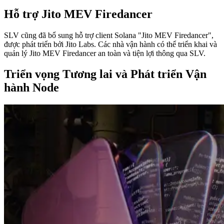
Hỗ trợ Jito MEV Firedancer
SLV cũng đã bổ sung hỗ trợ client Solana "Jito MEV Firedancer",
được phát triển bởi Jito Labs. Các nhà vận hành có thể triển khai và
quản lý Jito MEV Firedancer an toàn và tiện lợi thông qua SLV.
Triển vọng Tương lai và Phát triển Vận
hành Node