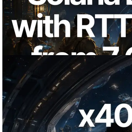
2026.08.05
ERPC mở rộng Solana Leader Slot API
với phép đo ping từ 7 khu vực toàn cầu —
Validators Information API cũng chính
thức ra mắt
Đọc bài viết này
2026.07.04