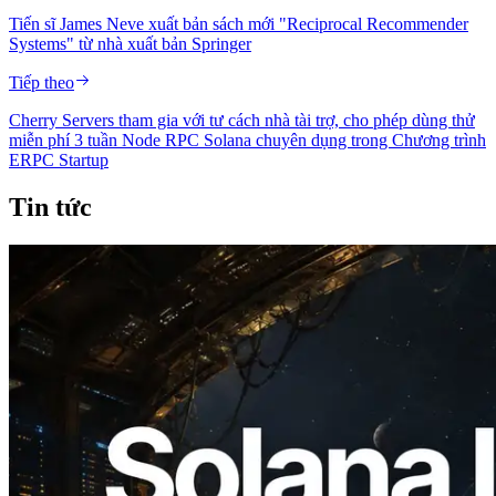
Tiến sĩ James Neve xuất bản sách mới "Reciprocal Recommender
Systems" từ nhà xuất bản Springer
Tiếp theo
Cherry Servers tham gia với tư cách nhà tài trợ, cho phép dùng thử
miễn phí 3 tuần Node RPC Solana chuyên dụng trong Chương trình
ERPC Startup
Tin tức