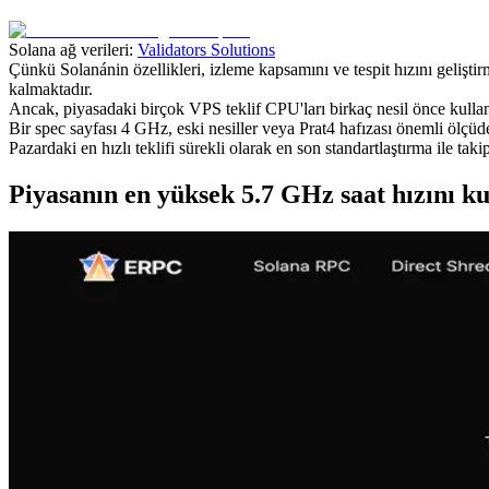
Solana ağ verileri:
Validators Solutions
Çünkü Solanánin özellikleri, izleme kapsamını ve tespit hızını geliştir
kalmaktadır.
Ancak, piyasadaki birçok VPS teklif CPU'ları birkaç nesil önce kullanıy
Bir spec sayfası 4 GHz, eski nesiller veya Prat4 hafızası önemli ölçüd
Pazardaki en hızlı teklifi sürekli olarak en son standartlaştırma ile 
Piyasanın en yüksek 5.7 GHz saat hızını k