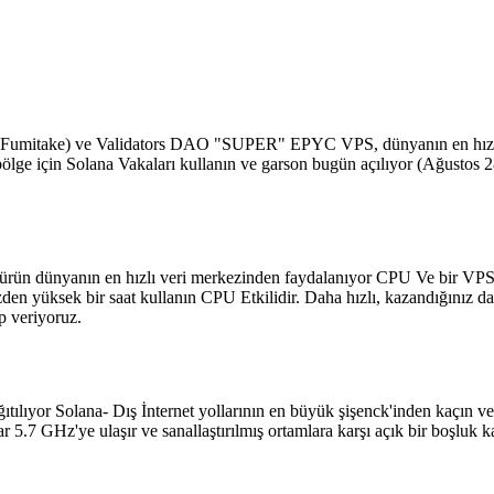
itake) ve Validators DAO "SUPER" EPYC VPS, dünyanın en hızlı ve
n bölge için Solana Vakaları kullanın ve garson bugün açılıyor (Ağustos 
ün dünyanın en hızlı veri merkezinden faydalanıyor CPU Ve bir VPS iç
n yüksek bir saat kullanın CPU Etkilidir. Daha hızlı, kazandığınız da
p veriyoruz.
tılıyor Solana- Dış İnternet yollarının en büyük şişenck'inden kaçın v
5.7 GHz'ye ulaşır ve sanallaştırılmış ortamlara karşı açık bir boşluk ka