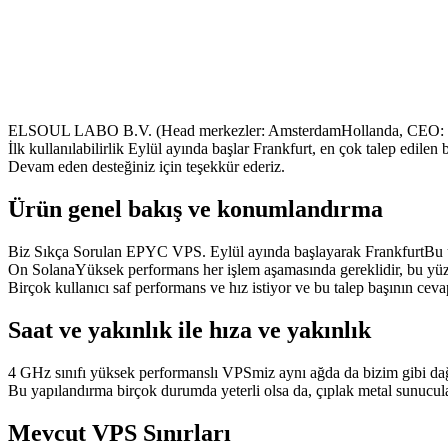
ELSOUL LABO B.V. (Head merkezler: AmsterdamHollanda, CEO: Fum
İlk kullanılabilirlik Eylül ayında başlar Frankfurt, en çok talep edile
Devam eden desteğiniz için teşekkür ederiz.
Ürün genel bakış ve konumlandırma
Biz Sıkça Sorulan EPYC VPS. Eylül ayında başlayarak FrankfurtBu ür
On SolanaYüksek performans her işlem aşamasında gereklidir, bu yüzde
Birçok kullanıcı saf performans ve hız istiyor ve bu talep başının ceva
Saat ve yakınlık ile hıza ve yakınlık
4 GHz sınıfı yüksek performanslı VPSmiz aynı ağda da bizim gibi dağı
Bu yapılandırma birçok durumda yeterli olsa da, çıplak metal sunucular 
Mevcut VPS Sınırları