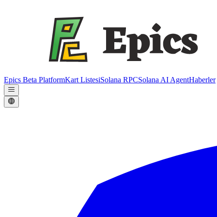
Epics Beta Platform
Kart Listesi
Solana RPC
Solana AI Agent
Haberler