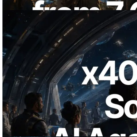
Bu makaleyi oku
2026.07.04
ERPC x402 destekli Solana RPC'yi
yayınladı — AI agent'ların ihtiyaç
duydukları API'ler için anında ödeme
yaptığı dönem
Bu makaleyi oku