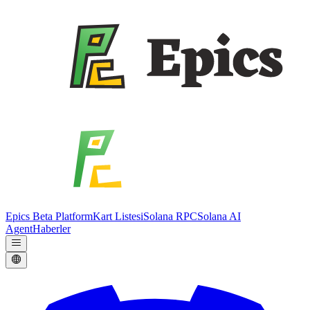
Epics Beta Platform
Kart Listesi
Solana RPC
Solana AI
Agent
Haberler