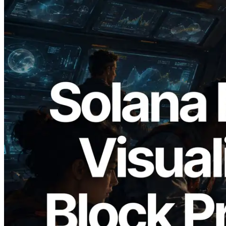
2026.05.24
Validators Solutions, Solana Block
Analyzer'ı Yayınladı — Slot Başına Blok
Üretim Süresi ve Görevli Doğrulayıcı
Görselleştirmesi
Bu makaleyi oku
Daha fazla yükle