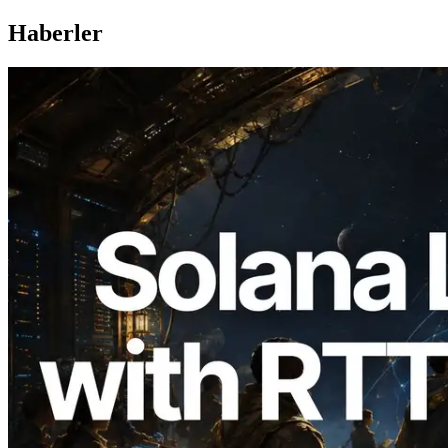
Haberler
2026.08.05
ERPC, Solana Leader Slot API'yi 7
küresel bölgeden ping ölçümüyle
genişletti — Validators Information API
de yayında