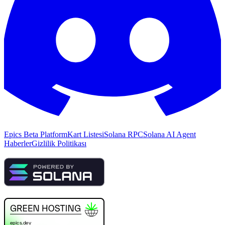
Epics Beta Platform
Kart Listesi
Solana RPC
Solana AI Agent
Haberler
Gizlilik Politikası