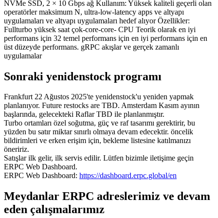
NVMe SSD, 2 × 10 Gbps ağ Kullanım: Yüksek kaliteli geçerli olan
operatörler maksimum N, ultra-low-latency apps ve altyapı
uygulamaları ve altyapı uygulamaları hedef alıyor Özellikler:
Fullturbo yüksek saat çok-core-core- CPU Teorik olarak en iyi
performans için 32 temel performans için en iyi performans için en
üst düzeyde performans. gRPC akışlar ve gerçek zamanlı
uygulamalar
Sonraki yenidenstock programı
Frankfurt 22 Ağustos 2025'te yenidenstock'u yeniden yapmak
planlanıyor. Future restocks are TBD. Amsterdam Kasım ayının
başlarında, gelecekteki Raflar TBD ile planlanmıştır.
Turbo ortamları özel soğutma, güç ve raf tasarımı gerektirir, bu
yüzden bu satır miktar sınırlı olmaya devam edecektir. öncelik
bildirimleri ve erken erişim için, bekleme listesine katılmanızı
öneririz.
Satışlar ilk gelir, ilk servis edilir. Lütfen bizimle iletişime geçin
ERPC Web Dashboard.
ERPC Web Dashboard:
https://dashboard.erpc.global/en
Meydanlar ERPC adreslerimiz ve devam
eden çalışmalarımız