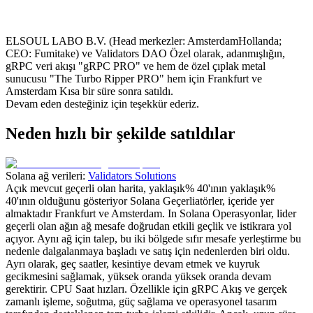
ELSOUL LABO B.V. (Head merkezler: AmsterdamHollanda;
CEO: Fumitake) ve Validators DAO Özel olarak, adanmışlığın,
gRPC veri akışı "gRPC PRO" ve hem de özel çıplak metal
sunucusu "The Turbo Ripper PRO" hem için Frankfurt ve
Amsterdam Kısa bir süre sonra satıldı.
Devam eden desteğiniz için teşekkür ederiz.
Neden hızlı bir şekilde satıldılar
Solana ağ verileri:
Validators Solutions
Açık mevcut geçerli olan harita, yaklaşık% 40'ının yaklaşık%
40'ının olduğunu gösteriyor Solana Geçerliatörler, içeride yer
almaktadır Frankfurt ve Amsterdam. In Solana Operasyonlar, lider
geçerli olan ağın ağ mesafe doğrudan etkili geçlik ve istikrara yol
açıyor. Aynı ağ için talep, bu iki bölgede sıfır mesafe yerleştirme bu
nedenle dalgalanmaya başladı ve satış için nedenlerden biri oldu.
Ayrı olarak, geç saatler, kesintiye devam etmek ve kuyruk
gecikmesini sağlamak, yüksek oranda yüksek oranda devam
gerektirir. CPU Saat hızları. Özellikle için gRPC Akış ve gerçek
zamanlı işleme, soğutma, güç sağlama ve operasyonel tasarım