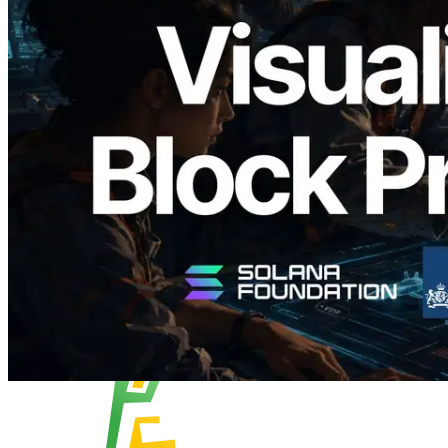
Validators Solutions, Solana Block
Analyzer'ı Yayınladı — Slot Başına Blok
Üretim Süresi ve Görevli Doğrulayıcı
Görselleştirmesi
Bu makaleyi oku
Daha fazla yükle