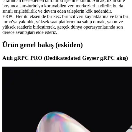
tarafından desteklenen tam-turbo işlemi etkilidir. Ancak, uzun süre
boyunca tam-turbo'yu koruyabilen veri merkezleri nadirdir, bu da
sınırlı erişilebilirlik ve devam eden taleplerin kök nedenidir.
ERPC Her iki eksen de bir kez: birincil veri kaynaklarına ve tam bir-
turbo'ya yakınlık, yüksek saat platformuna sahip olmak, yakın ve
yüksek saatlerle birleştirerek, gerçek dünya operasyonlarında son
derece avantajları elde ederiz.
Ürün genel bakış (eskiden)
Atılı gRPC PRO (Dedikatedated Geyser gRPC akış)