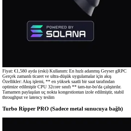
Fiyat: €1,580 ayda (eski) Kullanım: En hızlı adanmış Geyser gRPC
Gerçek zamanlı ticaret ve ultra-düşük uygulamalar için akış
Özellikler: Akış işlemi, ** en yüksek saatli bir saat tarafından
optimize edilmiştir CPU 32core sınıfı ** tam-tur-bo'da çalıştırılır.
Tamamen paylaşılan uç nokta kongestiontan izole edilmiştir, stabil
throughput ve latency teslim
Turbo Ripper PRO (Sadece metal sunucuya bağlı)