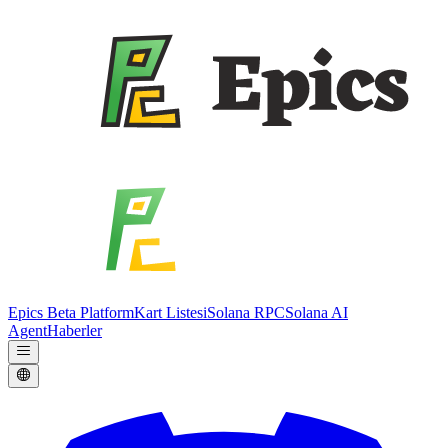
Epics Beta Platform
Kart Listesi
Solana RPC
Solana AI
Agent
Haberler