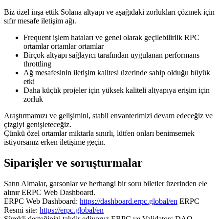
Biz özel inşa ettik Solana altyapı ve aşağıdaki zorlukları çözmek için
sıfır mesafe iletişim ağı.
Frequent işlem hataları ve genel olarak geçilebilirlik RPC
ortamlar ortamlar ortamlar
Birçok altyapı sağlayıcı tarafından uygulanan performans
throttling
Ağ mesafesinin iletişim kalitesi üzerinde sahip olduğu büyük
etki
Daha küçük projeler için yüksek kaliteli altyapıya erişim için
zorluk
Araştırmamızı ve gelişimini, stabil envanterimizi devam edeceğiz ve
çizgiyi genişleteceğiz.
Çünkü özel ortamlar miktarla sınırlı, lütfen onları benimsemek
istiyorsanız erken iletişime geçin.
Siparişler ve soruşturmalar
Satın Almalar, garsonlar ve herhangi bir soru biletler üzerinden ele
alınır ERPC Web Dashboard.
ERPC Web Dashboard:
https://dashboard.erpc.global/en
ERPC
Resmi site:
https://erpc.global/en
Sürekli desteğinizi takdir ediyoruz ERPC ve Validators DAO.