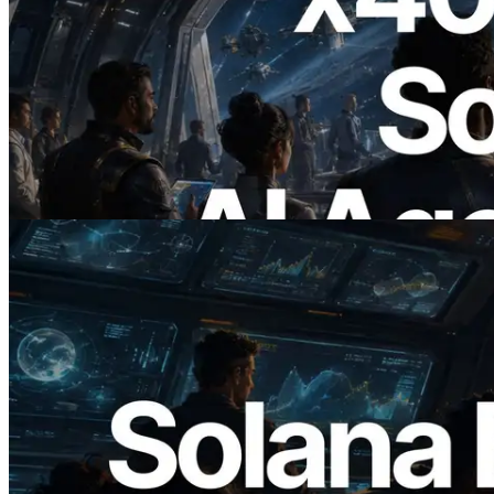
2026.07.04
ERPC x402 destekli Solana RPC'yi
yayınladı — AI agent'ların ihtiyaç
duydukları API'ler için anında ödeme
yaptığı dönem
Bu makaleyi oku
2026.05.24