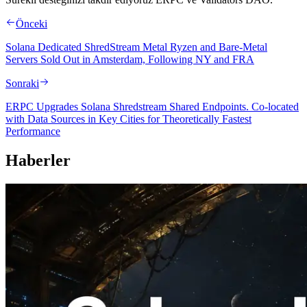
Önceki
Solana Dedicated ShredStream Metal Ryzen and Bare‑Metal
Servers Sold Out in Amsterdam, Following NY and FRA
Sonraki
ERPC Upgrades Solana Shredstream Shared Endpoints. Co-located
with Data Sources in Key Cities for Theoretically Fastest
Performance
Haberler