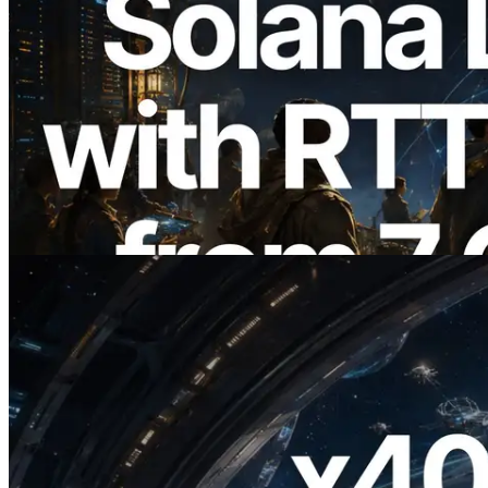
2026.08.05
ERPC, Solana Leader Slot API'yi 7
küresel bölgeden ping ölçümüyle
genişletti — Validators Information API
de yayında
Bu makaleyi oku