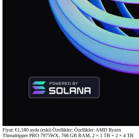
Fiyat: €1,180 ayda (eski) Özellikler: Özellikler: AMD Ryzen
Threadripper PRO 7975WX, 768 GB RAM, 2 × 1 TB + 2 × 4 TB