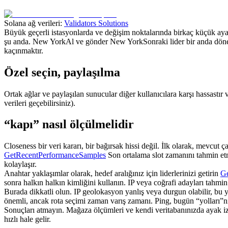
Solana ağ verileri:
Validators Solutions
Büyük geçerli istasyonlarda ve değişim noktalarında birkaç küçük ayak 
şu anda. New YorkAl ve gönder New YorkSonraki lider bir anda dönerse
kaçınmaktır.
Özel seçin, paylaşılma
Ortak ağlar ve paylaşılan sunucular diğer kullanıcılara karşı hassastır 
verileri geçebilirsiniz).
“kapı” nasıl ölçülmelidir
Closeness bir veri kararı, bir bağırsak hissi değil. İlk olarak, mevcu
GetRecentPerformanceSamples
Son ortalama slot zamanını tahmin etme
kolaylaşır.
Anahtar yaklaşımlar olarak, hedef aralığınız için liderlerinizi getirin
Ge
sonra halkın halkın kimliğini kullanın. IP veya coğrafi adayları tahmin
Burada dikkatli olun. IP geolokasyon yanlış veya durgun olabilir, bu y
önemli, ancak rota seçimi zaman varış zamanı. Ping, bugün “yolları”n
Sonuçları atmayın. Mağaza ölçümleri ve kendi veritabanınızda ayak izi 
hızlı hale gelir.