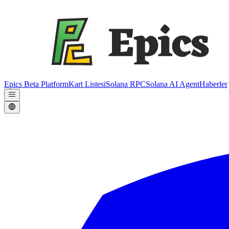
Epics Beta Platform
Kart Listesi
Solana RPC
Solana AI Agent
Haberler