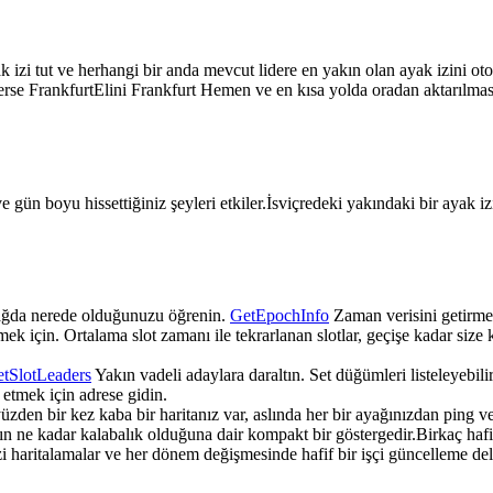
izi tut ve herhangi bir anda mevcut lidere en yakın olan ayak izini otoma
 FrankfurtElini Frankfurt Hemen ve en kısa yolda oradan aktarılması he
ve gün boyu hissettiğiniz şeyleri etkiler.İsviçredeki yakındaki bir ayak 
t çağda nerede olduğunuzu öğrenin.
GetEpochInfo
Zaman verisini getirme
k için. Ortalama slot zamanı ile tekrarlanan slotlar, geçişe kadar size k
tSlotLeaders
Yakın vadeli adaylara daraltın. Set düğümleri listeleyebili
 etmek için adrese gidin.
üzden bir kez kaba bir haritanız var, aslında her bir ayağınızdan ping 
ın ne kadar kalabalık olduğuna dair kompakt bir göstergedir.Birkaç ha
haritalamalar ve her dönem değişmesinde hafif bir işçi güncelleme deltas