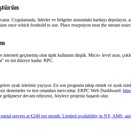
üştürün
canır. Uygulamada, liderler ve bölgeler arasındaki haritayı depolayın, ar
ion once which foothold to use. Place resepsiyon near the stream source, a
ım
 interneti geçmemiş olan tipik kullanım düşük. Micro- level ayar, çokl
imi" en üst düzeye kadar. RPC.
gelere ayak izleriniz yayıyor. En son programı takip etmek ve ayak izin
tsiz denemeler ve test ortamları mevcuttur. ERPC Web Dashboard:
http
e gelişmeye devam ediyoruz, böylece projeniz başarılı olur.
metal servers at €240 per month. Limited availability in NY, AMS, a