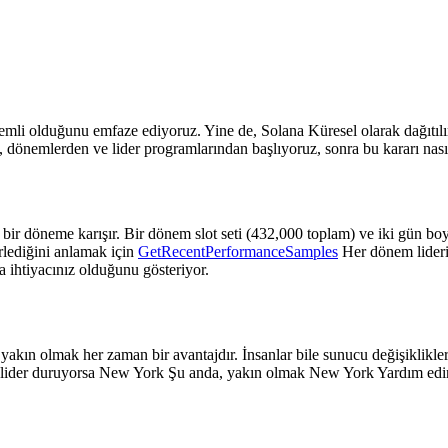
emli olduğunu emfaze ediyoruz. Yine de, Solana Küresel olarak dağıtılır v
 dönemlerden ve lider programlarından başlıyoruz, sonra bu kararı nası
r bir döneme karışır. Bir dönem slot seti (432,000 toplam) ve iki gün 
erlediğini anlamak için
GetRecentPerformanceSamples
Her dönem liderin
ma ihtiyacınız olduğunu gösteriyor.
 yakın olmak her zaman bir avantajdır. İnsanlar bile sunucu değişiklikler
r lider duruyorsa New York Şu anda, yakın olmak New York Yardım edin.