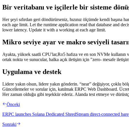
Bir veritabanı ve işçilerle bir sisteme dön
Her şeyi sıfırdan geri döndürürseniz, hızınız ölçümde kendi başına har
each age limit. Let the runtime application read that database and decis
lower latency. Update it with a working at each age limit.
Mikro seviye ayar ve makro seviyeli tasar
Ayakta, yüksek saatli CPU'lar,Ro5 hafıza ve en son NVMe kullanın ve
ortak nokta ve sunucular, halka açık iletişim için "zero- mesafe iletiş
Uygulama ve destek
Lidere yakın olsun, lidere yakın gönderin. “near” değişiyor, çoklu böl
Güncellemeler ve sorular için, katılmak ERPC Web Dashboard. Ücre
Her zaman olduğu gibi teşekkür ederiz. Alanda test etmeye ve dürüstç
Önceki
ERPC launches Solana Dedicated ShredStream direct-connected bare-
Sonraki