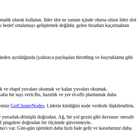
tik olarak kullanın. lider slot ne zaman içinde olursa olsun lider slot
def ortalamayı geliştirmek değildir, gelen fırsatları kaçırmaktan
izinden ayrıldığında (yalnızca paylaşılan throttling ve kuyruklama gibi
k ve elapd yuvaları okumak ve kalan yuvaları okumak.
aba bir sayı verir.Bu, hazırlık ve yer el-offs planlamak daha
rsiniz
GetClusterNodes
. Liderin kimliğini node verilerle ilişkilendirin,
ve yuvarlak-dönüşlü doğrudan. Ağ, bir yol gezisi gibi davranır: mesafe
fif pingslere doğrudan bir ölçümde güvenmeyin.
'ı var. Gün-gün işlemleri daha hızlı hale gelir ve kararlarınız daha