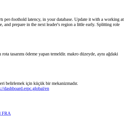
tı per-foothold latency, in your database. Update it with a working at
nd prepare in the next leader's region a little early. Splitting role
u rota tasarımı ödeme yapan temeldir. makro düzeyde, aynı ağdaki
leri belirlemek için küçük bir mekanizmadır.
s://dashboard.erpc.global/en
nd FRA