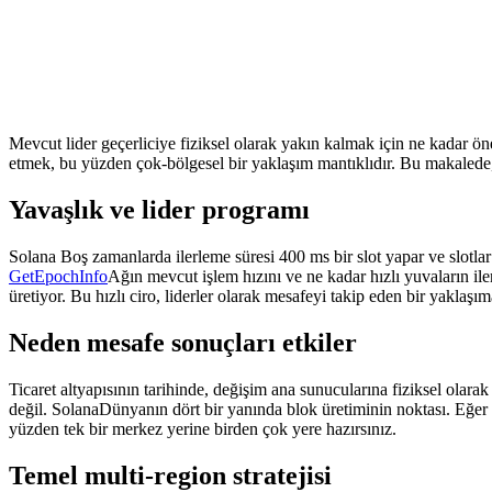
Mevcut lider geçerliciye fiziksel olarak yakın kalmak için ne kadar ön
etmek, bu yüzden çok-bölgesel bir yaklaşım mantıklıdır. Bu makalede,
Yavaşlık ve lider programı
Solana Boş zamanlarda ilerleme süresi 400 ms bir slot yapar ve slotla
GetEpochInfo
Ağın mevcut işlem hızını ve ne kadar hızlı yuvaların il
üretiyor. Bu hızlı ciro, liderler olarak mesafeyi takip eden bir yaklaşı
Neden mesafe sonuçları etkiler
Ticaret altyapısının tarihinde, değişim ana sunucularına fiziksel olarak
değil. SolanaDünyanın dört bir yanında blok üretiminin noktası. Eğe
yüzden tek bir merkez yerine birden çok yere hazırsınız.
Temel multi-region stratejisi