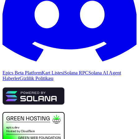
Epics Beta Platform
Kart Listesi
Solana RPC
Solana AI Agent
Haberler
Gizlilik Politikası