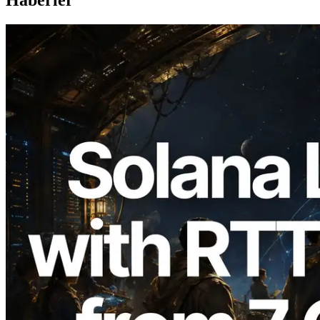
Haberler
2026.08.05
ERPC, Solana Leader Slot API'yi 7
küresel bölgeden ping ölçümüyle
genişletti — Validators Information API
de yayında
Bu makaleyi oku