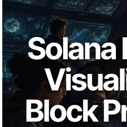
2026.05.24
Validators Solutions, Solana Block
Analyzer'ı Yayınladı — Slot Başına Blok
Üretim Süresi ve Görevli Doğrulayıcı
Görselleştirmesi
Bu makaleyi oku
Daha fazla yükle