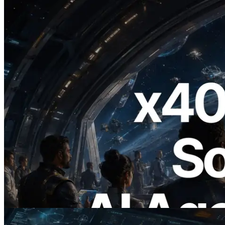
2026.07.04
ERPC x402 destekli Solana RPC'yi
yayınladı — AI agent'ların ihtiyaç
duydukları API'ler için anında ödeme
yaptığı dönem
Bu makaleyi oku