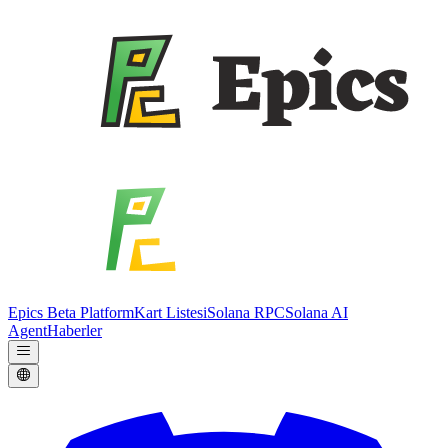
Epics Beta Platform
Kart Listesi
Solana RPC
Solana AI
Agent
Haberler