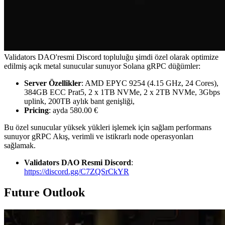
Validators DAO'resmi Discord topluluğu şimdi özel olarak optimize
edilmiş açık metal sunucular sunuyor Solana gRPC düğümler:
Server Özellikler
: AMD EPYC 9254 (4.15 GHz, 24 Cores),
384GB ECC Prat5, 2 x 1TB NVMe, 2 x 2TB NVMe, 3Gbps
uplink, 200TB aylık bant genişliği,
Pricing
: ayda 580.00 €
Bu özel sunucular yüksek yükleri işlemek için sağlam performans
sunuyor gRPC Akış, verimli ve istikrarlı node operasyonları
sağlamak.
Validators DAO Resmi Discord
:
https://discord.gg/C7ZQSrCkYR
Future Outlook