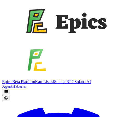
Epics Beta Platform
Kart Listesi
Solana RPC
Solana AI
Agent
Haberler