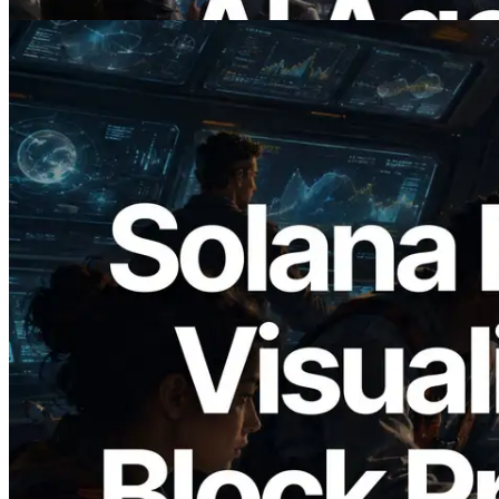
Bu makaleyi oku
2026.05.24
Validators Solutions, Solana Block
Analyzer'ı Yayınladı — Slot Başına Blok
Üretim Süresi ve Görevli Doğrulayıcı
Görselleştirmesi
Bu makaleyi oku
Daha fazla yükle