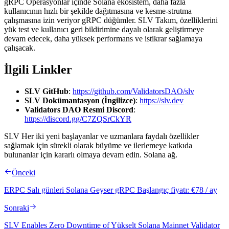
gRPC Operasyonlar içinde Solana ekosistem, daha fazla
kullanıcının hızlı bir şekilde dağıtmasına ve kesme-strutma
çalışmasına izin veriyor gRPC düğümler. SLV Takım, özelliklerini
yük test ve kullanıcı geri bildirimine dayalı olarak geliştirmeye
devam edecek, daha yüksek performans ve istikrar sağlamaya
çalışacak.
İlgili Linkler
SLV GitHub
:
https://github.com/ValidatorsDAO/slv
SLV Dokümantasyon (İngilizce)
:
https://slv.dev
Validators DAO Resmi Discord
:
https://discord.gg/C7ZQSrCkYR
SLV Her iki yeni başlayanlar ve uzmanlara faydalı özellikler
sağlamak için sürekli olarak büyüme ve ilerlemeye katkıda
bulunanlar için kararlı olmaya devam edin. Solana ağ.
Önceki
ERPC Salı günleri Solana Geyser gRPC Başlangıç fiyatı: €78 / ay
Sonraki
SLV Enables Zero Downtime of Yükselt Solana Mainnet Validator