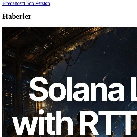
Firedancer'i Son Version
Haberler
2026.08.05
ERPC, Solana Leader Slot API'yi 7
küresel bölgeden ping ölçümüyle
genişletti — Validators Information API
de yayında