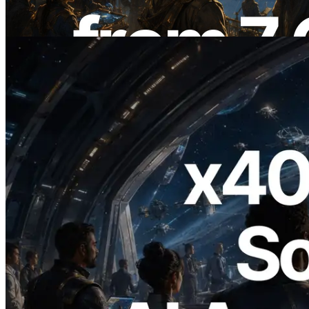
Bu makaleyi oku
2026.07.04
ERPC x402 destekli Solana RPC'yi
yayınladı — AI agent'ların ihtiyaç
duydukları API'ler için anında ödeme
yaptığı dönem