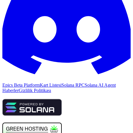
Epics Beta Platform
Kart Listesi
Solana RPC
Solana AI Agent
Haberler
Gizlilik Politikası