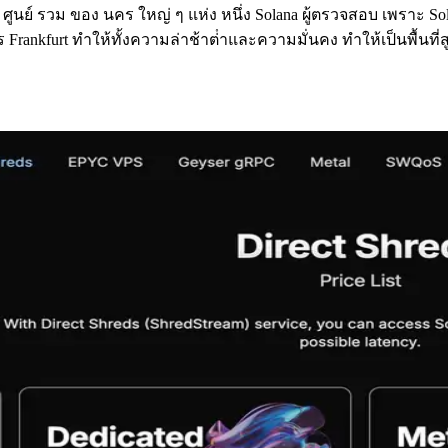
ะ เป็น ศูนย์ รวม ของ นคร ใหญ่ ๆ แห่ง หนึ่ง Solana ผู้ตรวจสอบ เพ
kfurt ทําให้ทั้งความล่าช้าต่ําและความมั่นคง ทําให้เป็นพื้นท