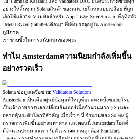
โอ: Fumuaki Kaazaki) และ Validators DAO ยินดีประกาศขายทุก
อย่างให้สิ้นซาก Solanaสินค้าของแม่ข่ายโลหะแบบเปลือย ที่ถูก
เลิกใช้แล้ว"SLV เมทัลสําหรับ Apps" และ SrredStreaam ที่อุทิศตัว
"Metal Ryzen (inth499/เดือน)" ที่เพิ่งบรรจุอยู่ใน Amsterdam
ภูมิภาค
เราซาบซึ้งในการสนับสนุนของคุณ
ทําไม Amsterdamความนิยมกําลังเพิ่มขึ้น
อย่างรวดเร็ว
Solana ข้อมูลเครือข่าย:
Validators Solutions
Amsterdam เป็นเมืองศูนย์ข้อมูลที่ใหญ่ที่สุดแห่งหนึ่งของยุโรป
เป็นเจ้าภาพการแลกเปลี่ยนอินเทอร์เน็ตจํานวนมาก (IX) และ
ตลาดหุ้นระดับโลกที่สําคัญ เมื่อเร็ว ๆ นี้ จํานวนของ Solana ผู้
ตรวจการเพิ่มขึ้นอย่างมหาศาล และตอนนี้ Amsterdam โฮสต์
มีจํานวนประมาณเท่ากับตัวตรวจความถูกต้อง Frankfurt.
-. Solana การทํางานของเครือข่ายอย่างหนักขึ้นอยู่กับระยะทาง