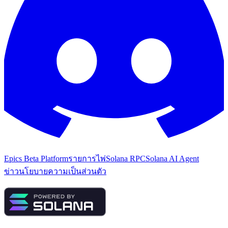
Epics Beta Platform
รายการไพ่
Solana RPC
Solana AI Agent
ข่าว
นโยบายความเป็นส่วนตัว