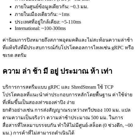
ภายในศูนย์ข้อมูลเดียวกัน: ~0.3 มม.
ภายในเมืองเดียวกัน: ~1ms
ประเทศที่อยู่ใกล้เคียง: ~5-110ms
International: ~100-300ms
ค่านิยมการปิงหมายถึงสภาพอุดมคติและไม่สะท้อนความล่าช้า
ที่แท้จริงที่มีประสบการณ์กับโปรโตคอลการไหลเช่น gRPC หรือ
ชเรด สตรัม
ความ ล่า ช้า มี อยู่ ประมาณ ห้า เท่า
บริการการสตรีมแบบ gRPC และ ShredStream ใช้ TCP
โปรโตคอลที่แนะนําค่าประกอบการหลักโดยพื้นฐาน ค่าใช้จ่าย
ที่เพิ่มขึ้นเป็นสองเท่าของค่าปิง ง่าย
ยกตัวอย่างเช่น การส่งสัญญาณระหว่างทวีปของ 100 มม. แปล
ตามความเป็นจริงว่า ความล่าช้าประมาณ 500 มม. ในการ
สื่อสารที่ไหลมาบรรจบกัน ทําให้ไม่มีศูนย์-สล็อต (0 ช่วงตึก, ~00
มม.) การค้าที่ไม่สามารถดําเนินได้