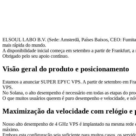
ELSOUL LABO B.V. (Sede: Amsterdã, Países Baixos, CEO: Fumitak
mais rápida do mundo.
A disponibilidade inicial começa em setembro a partir de Frankfurt, a
Obrigado pelo seu apoio contínuo.
Visão geral do produto e posicionamento
Estamos a anunciar SUPER EPYC VPS. A partir de setembro em Frankf
VPS.
No Solana, o alto desempenho é necessário em todas as etapas do pro
O que muitos usuários querem é puro desempenho e velocidade, e nó
Maximização da velocidade com relógio e
Nosso alto desempenho de 4 GHz VPS é implantado na mesma rede que
máximo.
Embora esta configuração seja suficiente para muitos casos, os servi