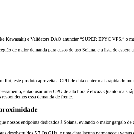
e Kawasaki) e Validators DAO anunciar “SUPER EPYC VPS,” o mais
 região de maior demanda para casos de uso Solana, e a lista de espera 
urt, este produto aproveita a CPU de data center mais rápida do mu
cessamento, então usar uma CPU de alta hora é eficaz. Quanto mais rá
s respondemos essa demanda de frente.
 proximidade
 nossos endpoints dedicados à Solana, evitando o maior gargalo de 
dores desobstruídos 5.7 Os GHz, e uma clara lacuna permaneceu versus a