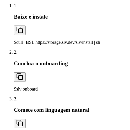
1.
Baixe e instale
$
curl -fsSL https://storage.slv.dev/slv/install | sh
2.
Conclua o onboarding
$
slv onboard
3.
Comece com linguagem natural