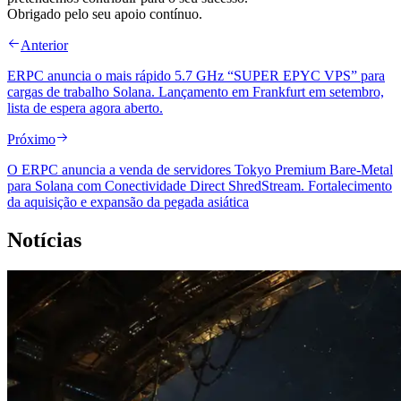
Obrigado pelo seu apoio contínuo.
Anterior
ERPC anuncia o mais rápido 5.7 GHz “SUPER EPYC VPS” para
cargas de trabalho Solana. Lançamento em Frankfurt em setembro,
lista de espera agora aberto.
Próximo
O ERPC anuncia a venda de servidores Tokyo Premium Bare-Metal
para Solana com Conectividade Direct ShredStream. Fortalecimento
da aquisição e expansão da pegada asiática
Notícias