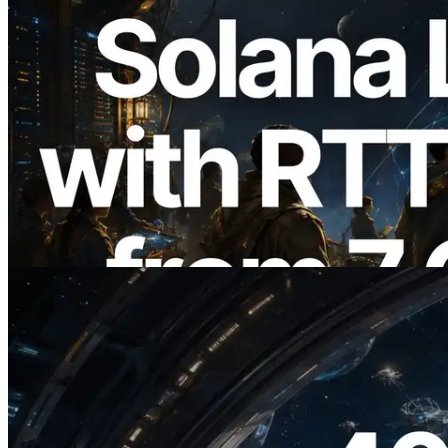
2026.08.05
ERPC expande a Solana Leader Slot API
com medição de ping a partir de 7 regiões
globais — Validators Information API
também lançada
Ler este artigo