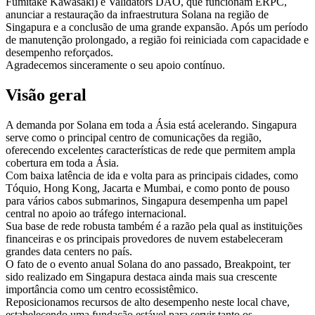
Fumitake Kawasaki) e Validators DAO, que funcionam ERPC,
anunciar a restauração da infraestrutura Solana na região de
Singapura e a conclusão de uma grande expansão. Após um período
de manutenção prolongado, a região foi reiniciada com capacidade e
desempenho reforçados.
Agradecemos sinceramente o seu apoio contínuo.
Visão geral
A demanda por Solana em toda a Ásia está acelerando. Singapura
serve como o principal centro de comunicações da região,
oferecendo excelentes características de rede que permitem ampla
cobertura em toda a Ásia.
Com baixa latência de ida e volta para as principais cidades, como
Tóquio, Hong Kong, Jacarta e Mumbai, e como ponto de pouso
para vários cabos submarinos, Singapura desempenha um papel
central no apoio ao tráfego internacional.
Sua base de rede robusta também é a razão pela qual as instituições
financeiras e os principais provedores de nuvem estabeleceram
grandes data centers no país.
O fato de o evento anual Solana do ano passado, Breakpoint, ter
sido realizado em Singapura destaca ainda mais sua crescente
importância como um centro ecossistêmico.
Reposicionamos recursos de alto desempenho neste local chave,
estabelecendo uma fundação estável para servir tanto os