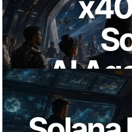
2026.07.04
ERPC lança Solana RPC com suporte a
x402 — A era em que agentes de IA
pagam sob demanda pelas APIs de que
precisam
Ler este artigo