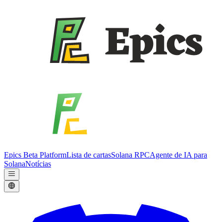
Epics Beta Platform
Lista de cartas
Solana RPC
Agente de IA para
Solana
Notícias