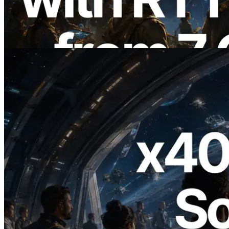
globais — Validators Information API
também lançada
Ler este artigo
2026.07.04
ERPC lança Solana RPC com suporte a
x402 — A era em que agentes de IA
pagam sob demanda pelas APIs de que