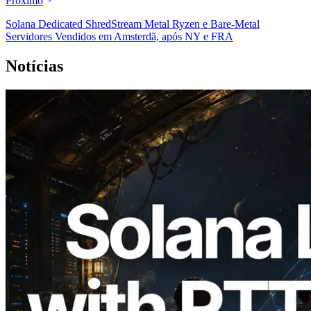
Próximo
Solana Dedicated ShredStream Metal Ryzen e Bare-Metal
Servidores Vendidos em Amsterdã, após NY e FRA
Notícias
2026.08.05
ERPC expande a Solana Leader Slot API
com medição de ping a partir de 7 regiões