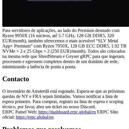
Para servidores de aplicações, ao lado do Premium desnudo com
Ryzen 9950X (16 núcleos, até 5.7 GHz, 128 GB DDR5, 320
EUR/month), também oferecemos o mais acessível “SLV Metal
App+ Premium” com Ryzen 7950X, 128 GB ECC DDR5, 1.92 TB
NVMe × 2 e 25 Gbps × 2 (250 EUR)/month). Todos são colocados
na mesma rede que ShredStream e Geyser gRPC para que ingeram,
processem e egressem completos dentro de um domínio de rede,
minimizando a latência de ponta a ponta.
Contacto
O inventário de Amsterdã está esgotado. Espera-se que as próximas
quedas de NY e FRA sejam limitadas. Vamos notificar a lista de
espera primeiro. Para compras, registro na lista de espera e scoping
técnico, por favor, abra um ticket no nosso Discord.
ERPC Painel Web:
https://dashboard.erpc.global/en
ERPC Sítio
oficial:
https://erpc.global/en