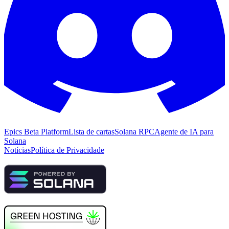
Epics Beta Platform
Lista de cartas
Solana RPC
Agente de IA para
Solana
Notícias
Política de Privacidade