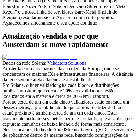
Fumitake Kawasaki) e Validators DAO anunciar que, após
Frankfurt e Nova York, o Solana Dedicado ShredStream “Metal
Ryzen” e a nossa linha de servidores Bare-Metal (incluindo
Premium) esgotaram-se em Amsterdã num curto período.
Agradecemos sinceramente o seu apoio contínuo.
Atualização vendida e por que
Amsterdam se move rapidamente
Dados da rede Solana:
Validators Solutions
Amsterdã é um dos maiores data centers da Europa, onde se
concentram os maiores IXs e infraestruturas financeiras. A distância
da rede sempre afeta a latência e a estabilidade.
Em Solana, o líder validador gira cada bloco, e distribuições
públicas mostram que cerca de 20% dos validadores estão
localizados em Amsterdã e cerca de 20% em Frankfurt.
Porque cerca de um em cada cinco validadores estão em cada um
desses metrôs, a probabilidade de que o próximo líder do bloco
estará próximo é também cerca de um em cada cinco. Estar
fisicamente perto desses metrôs permite, portanto, que as aplicações
capturem caminhos de baixa latência de forma mais consistente.
Nós colocamos Dedicado ShredStream, Geyser gRPC, e servidores
de aplicativos dentro da mesma rede, buscando configurações de