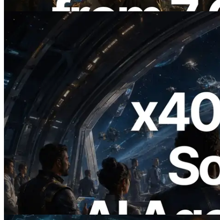
Ler este artigo
2026.07.04
ERPC lança Solana RPC com suporte a
x402 — A era em que agentes de IA
pagam sob demanda pelas APIs de que
precisam
Ler este artigo