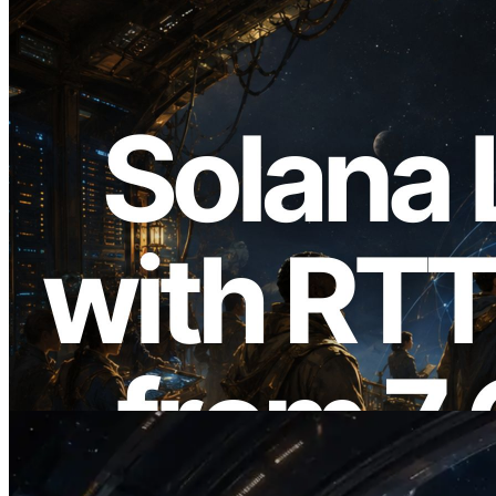
2026.08.05
ERPC expande a Solana Leader Slot API
com medição de ping a partir de 7 regiões
globais — Validators Information API
também lançada
Ler este artigo