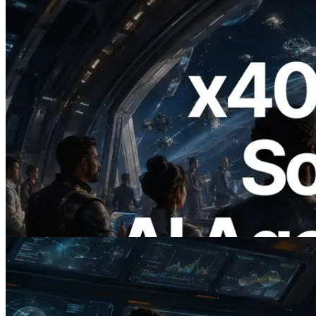
2026.07.04
ERPC lança Solana RPC com suporte a
x402 — A era em que agentes de IA
pagam sob demanda pelas APIs de que
precisam
Ler este artigo