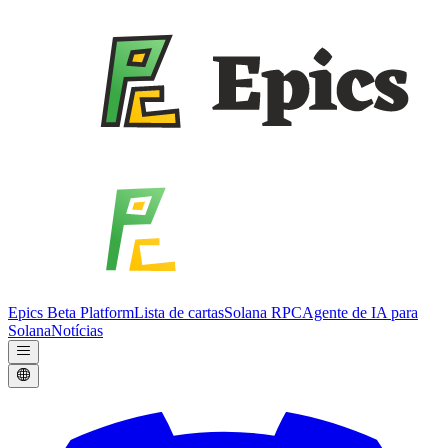
Epics Beta Platform
Lista de cartas
Solana RPC
Agente de IA para
Solana
Notícias