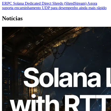
ERPC Solana Dedicated Direct Shreds (ShredStream) Agora
suporta encaminhamento UDP para desempenho ainda mais rápido
Notícias
2026.08.05
ERPC expande a Solana Leader Slot API
com medição de ping a partir de 7 regiões
globais — Validators Information API