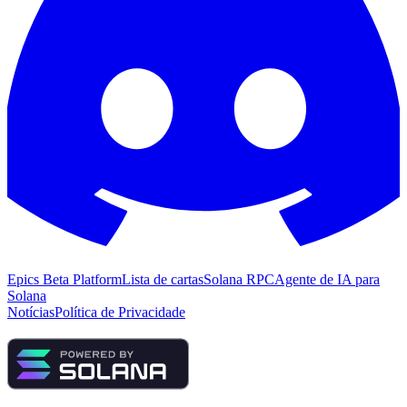
Epics Beta Platform
Lista de cartas
Solana RPC
Agente de IA para
Solana
Notícias
Política de Privacidade