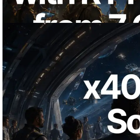
também lançada
Ler este artigo
2026.07.04
ERPC lança Solana RPC com suporte a
x402 — A era em que agentes de IA
pagam sob demanda pelas APIs de que
precisam