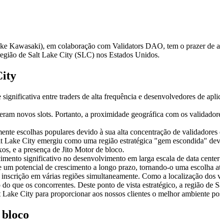
awasaki), em colaboração com Validators DAO, tem o prazer de anun
região de Salt Lake City (SLC) nos Estados Unidos.
City
significativa entre traders de alta frequência e desenvolvedores de ap
eram novos slots. Portanto, a proximidade geográfica com os validadore
nte escolhas populares devido à sua alta concentração de validadores 
 Salt Lake City emergiu como uma região estratégica "gem escondida" d
os, e a presença de Jito Motor de bloco.
mento significativo no desenvolvimento em larga escala de data center
s e um potencial de crescimento a longo prazo, tornando-o uma escolha 
inscrição em várias regiões simultaneamente. Como a localização dos va
o que os concorrentes. Deste ponto de vista estratégico, a região de S
 Lake City para proporcionar aos nossos clientes o melhor ambiente pos
 bloco