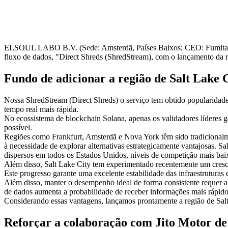
ELSOUL LABO B.V. (Sede: Amsterdã, Países Baixos; CEO: Fumitake K
fluxo de dados, "Direct Shreds (ShredStream), com o lançamento da 
Fundo de adicionar a região de Salt Lake 
Nossa ShredStream (Direct Shreds) o serviço tem obtido popularidade 
tempo real mais rápida.
No ecossistema de blockchain Solana, apenas os validadores líderes g
possível.
Regiões como Frankfurt, Amsterdã e Nova York têm sido tradicionalme
à necessidade de explorar alternativas estrategicamente vantajosas.
dispersos em todos os Estados Unidos, níveis de competição mais baix
Além disso, Salt Lake City tem experimentado recentemente um cresci
Este progresso garante uma excelente estabilidade das infraestrutura
Além disso, manter o desempenho ideal de forma consistente requer a 
de dados aumenta a probabilidade de receber informações mais rápido d
Considerando essas vantagens, lançamos prontamente a região de Salt
Reforçar a colaboração com Jito Motor de