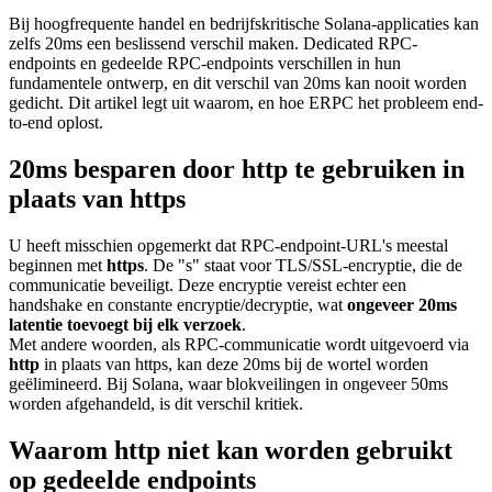
Bij hoogfrequente handel en bedrijfskritische Solana-applicaties kan
zelfs 20ms een beslissend verschil maken. Dedicated RPC-
endpoints en gedeelde RPC-endpoints verschillen in hun
fundamentele ontwerp, en dit verschil van 20ms kan nooit worden
gedicht. Dit artikel legt uit waarom, en hoe ERPC het probleem end-
to-end oplost.
20ms besparen door http te gebruiken in
plaats van https
U heeft misschien opgemerkt dat RPC-endpoint-URL's meestal
beginnen met
https
. De "s" staat voor TLS/SSL-encryptie, die de
communicatie beveiligt. Deze encryptie vereist echter een
handshake en constante encryptie/decryptie, wat
ongeveer 20ms
latentie toevoegt bij elk verzoek
.
Met andere woorden, als RPC-communicatie wordt uitgevoerd via
http
in plaats van https, kan deze 20ms bij de wortel worden
geëlimineerd. Bij Solana, waar blokveilingen in ongeveer 50ms
worden afgehandeld, is dit verschil kritiek.
Waarom http niet kan worden gebruikt
op gedeelde endpoints