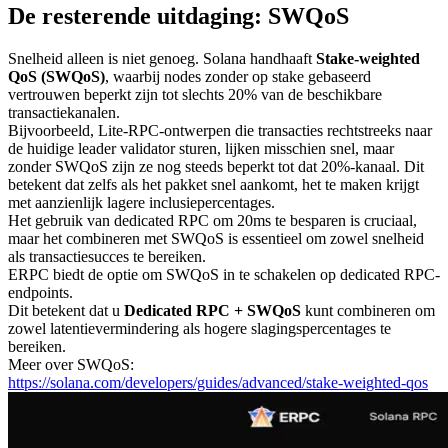
De resterende uitdaging: SWQoS
Snelheid alleen is niet genoeg. Solana handhaaft
Stake-weighted
QoS (SWQoS)
, waarbij nodes zonder op stake gebaseerd
vertrouwen beperkt zijn tot slechts 20% van de beschikbare
transactiekanalen.
Bijvoorbeeld, Lite-RPC-ontwerpen die transacties rechtstreeks naar
de huidige leader validator sturen, lijken misschien snel, maar
zonder SWQoS zijn ze nog steeds beperkt tot dat 20%-kanaal. Dit
betekent dat zelfs als het pakket snel aankomt, het te maken krijgt
met aanzienlijk lagere inclusiepercentages.
Het gebruik van dedicated RPC om 20ms te besparen is cruciaal,
maar het combineren met SWQoS is essentieel om zowel snelheid
als transactiesucces te bereiken.
ERPC biedt de optie om SWQoS in te schakelen op dedicated RPC-
endpoints.
Dit betekent dat u
Dedicated RPC + SWQoS
kunt combineren om
zowel latentievermindering als hogere slagingspercentages te
bereiken.
Meer over SWQoS:
https://solana.com/developers/guides/advanced/stake-weighted-qos