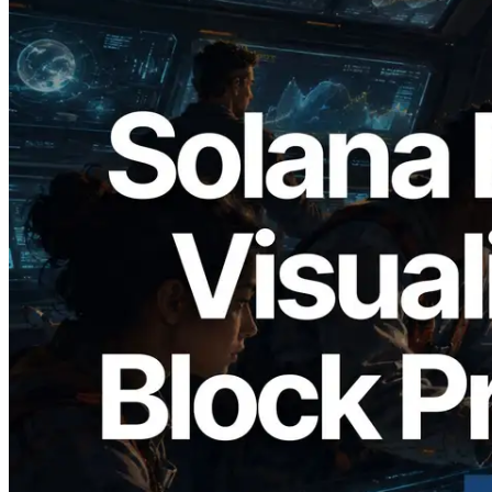
2026.05.24
Validators Solutions lanceert Solana
Block Analyzer — blockproductietijd per
slot en de toegewezen validator
gevisualiseerd
Lees dit artikel
Meer laden