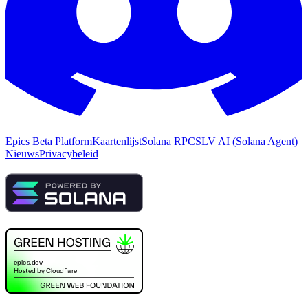
Epics Beta Platform
Kaartenlijst
Solana RPC
SLV AI (Solana Agent)
Nieuws
Privacybeleid