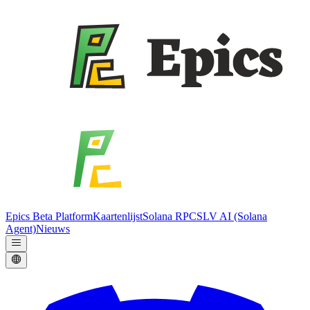
Epics Beta Platform
Kaartenlijst
Solana RPC
SLV AI (Solana
Agent)
Nieuws