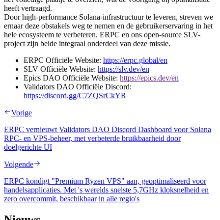
heeft vertraagd.
Door high-performance Solana-infrastructuur te leveren, streven we
ernaar deze obstakels weg te nemen en de gebruikerservaring in het
hele ecosysteem te verbeteren. ERPC en ons open-source SLV-
project zijn beide integraal onderdeel van deze missie.
ERPC Officiële Website:
https://erpc.global/en
SLV Officiële Website:
https://slv.dev/en
Epics DAO Officiële Website:
https://epics.dev/en
Validators DAO Officiële Discord:
https://discord.gg/C7ZQSrCkYR
Vorige
ERPC vernieuwt Validators DAO Discord Dashboard voor Solana
RPC- en VPS-beheer, met verbeterde bruikbaarheid door
doelgerichte UI
Volgende
ERPC kondigt "Premium Ryzen VPS" aan, geoptimaliseerd voor
handelsapplicaties. Met 's werelds snelste 5,7GHz kloksnelheid en
zero overcommit, beschikbaar in alle regio's
Nieuws