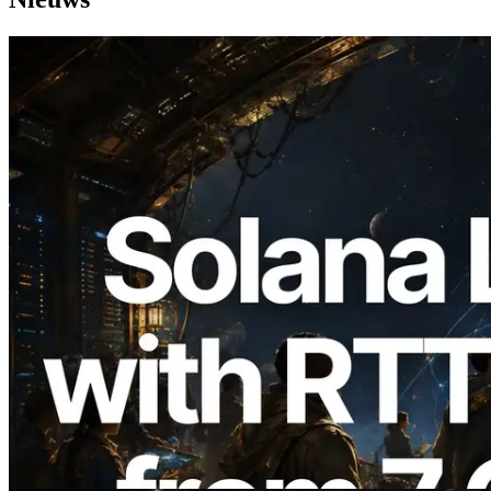
2026.08.05
ERPC Breidt Solana Leader Slot API Uit
met Pingmeting vanuit 7 Wereldwijde
Regio’s — Validators Information API
Ook Gelanceerd
Lees dit artikel