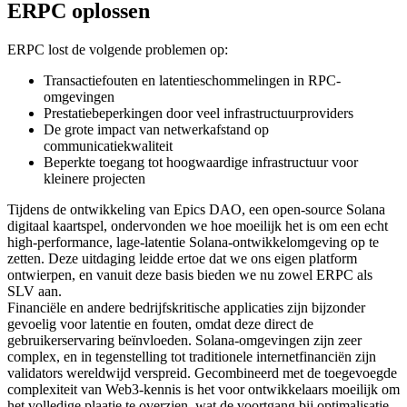
ERPC oplossen
ERPC lost de volgende problemen op:
Transactiefouten en latentieschommelingen in RPC-
omgevingen
Prestatiebeperkingen door veel infrastructuurproviders
De grote impact van netwerkafstand op
communicatiekwaliteit
Beperkte toegang tot hoogwaardige infrastructuur voor
kleinere projecten
Tijdens de ontwikkeling van Epics DAO, een open-source Solana
digitaal kaartspel, ondervonden we hoe moeilijk het is om een echt
high-performance, lage-latentie Solana-ontwikkelomgeving op te
zetten. Deze uitdaging leidde ertoe dat we ons eigen platform
ontwierpen, en vanuit deze basis bieden we nu zowel ERPC als
SLV aan.
Financiële en andere bedrijfskritische applicaties zijn bijzonder
gevoelig voor latentie en fouten, omdat deze direct de
gebruikerservaring beïnvloeden. Solana-omgevingen zijn zeer
complex, en in tegenstelling tot traditionele internetfinanciën zijn
validators wereldwijd verspreid. Gecombineerd met de toegevoegde
complexiteit van Web3-kennis is het voor ontwikkelaars moeilijk om
het volledige plaatje te overzien, wat de voortgang bij optimalisatie