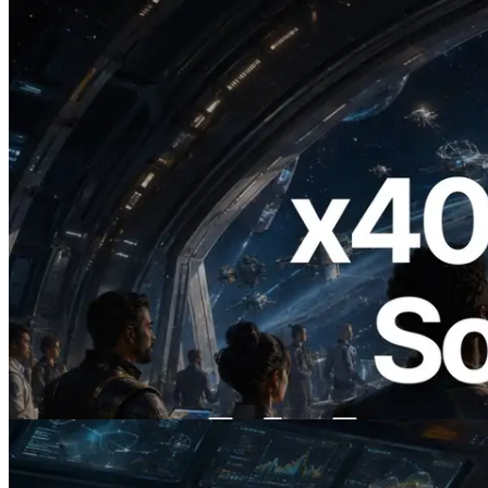
2026.07.04
ERPC Lanceert x402-Enabled Solana
RPC — Het Tijdperk Waarin AI Agents
On Demand Voor API's Betalen
Lees dit artikel