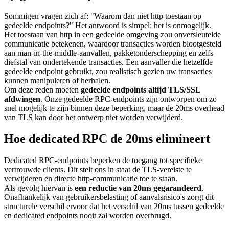
Sommigen vragen zich af: "Waarom dan niet http toestaan op
gedeelde endpoints?" Het antwoord is simpel: het is onmogelijk.
Het toestaan van http in een gedeelde omgeving zou onversleutelde
communicatie betekenen, waardoor transacties worden blootgesteld
aan man-in-the-middle-aanvallen, pakketonderschepping en zelfs
diefstal van ondertekende transacties. Een aanvaller die hetzelfde
gedeelde endpoint gebruikt, zou realistisch gezien uw transacties
kunnen manipuleren of herhalen.
Om deze reden moeten
gedeelde endpoints altijd TLS/SSL
afdwingen
. Onze gedeelde RPC-endpoints zijn ontworpen om zo
snel mogelijk te zijn binnen deze beperking, maar de 20ms overhead
van TLS kan door het ontwerp niet worden verwijderd.
Hoe dedicated RPC de 20ms elimineert
Dedicated RPC-endpoints beperken de toegang tot specifieke
vertrouwde clients. Dit stelt ons in staat de TLS-vereiste te
verwijderen en directe http-communicatie toe te staan.
Als gevolg hiervan is
een reductie van 20ms gegarandeerd
.
Onafhankelijk van gebruikersbelasting of aanvalsrisico's zorgt dit
structurele verschil ervoor dat het verschil van 20ms tussen gedeelde
en dedicated endpoints nooit zal worden overbrugd.