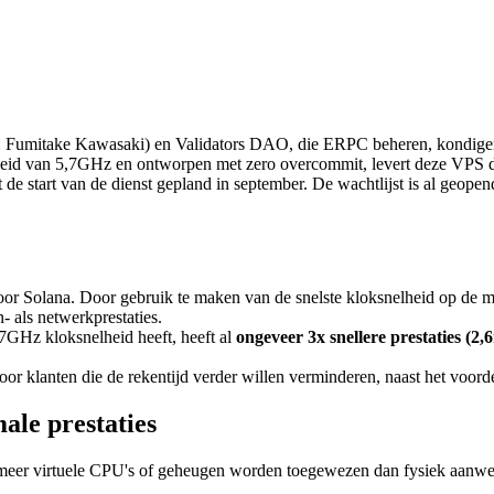
mitake Kawasaki) en Validators DAO, die ERPC beheren, kondigen 
d van 5,7GHz en ontworpen met zero overcommit, levert deze VPS de h
de start van de dienst gepland in september. De wachtlijst is al geopen
 Solana. Door gebruik te maken van de snelste kloksnelheid op de mar
- als netwerkprestaties.
,7GHz kloksnelheid heeft, heeft al
ongeveer 3x snellere prestaties (2
or klanten die de rekentijd verder willen verminderen, naast het voord
le prestaties
er virtuele CPU's of geheugen worden toegewezen dan fysiek aanwezig