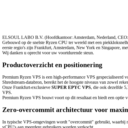
ELSOUL LABO B.V. (Hoofdkantoor: Amsterdam, Nederland, CEO: Fu
Gebouwd op de snelste Ryzen CPU ter wereld met een piekkloksnelhei
eerste regio's zijn Frankfurt, Amsterdam, New York en Singapore, met 
Wij danken u oprecht voor uw voortdurende steun.
Productoverzicht en positionering
Premium Ryzen VPS is een high-performance VPS gespecialiseerd voor
Shredstream-databron, bereikt het de hoogste niveaus van zowel reken
Onze Frankfurt-exclusieve
SUPER EPYC VPS
, die ook dezelfde 5
VPS.
Premium Ryzen VPS bouwt voort op dit resultaat en biedt een optie vo
Zero-overcommit architectuur voor maxima
In typische VPS-omgevingen wordt "overcommit" gebruikt, waarbij me
vCPU's aan meerdere gebruikers worden verkocht.