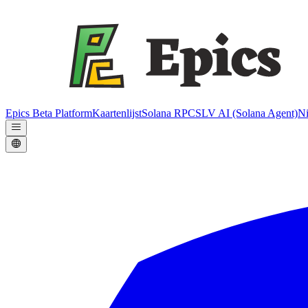
Epics Beta Platform
Kaartenlijst
Solana RPC
SLV AI (Solana Agent)
N