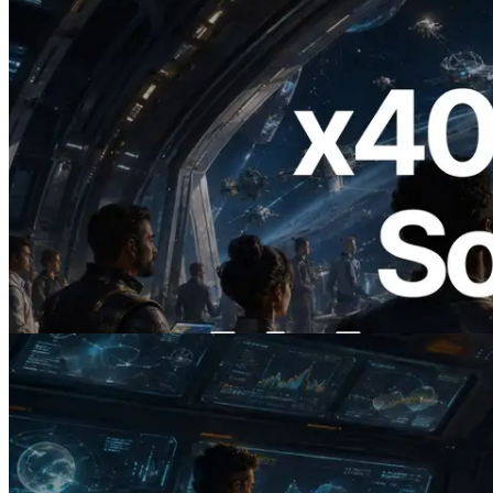
2026.07.04
ERPC Lanceert x402-Enabled Solana
RPC — Het Tijdperk Waarin AI Agents
On Demand Voor API's Betalen
Lees dit artikel