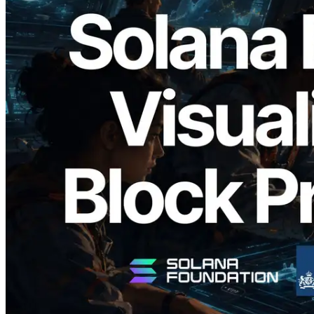
2026.05.24
Validators Solutions lanceert Solana
Block Analyzer — blockproductietijd per
slot en de toegewezen validator
gevisualiseerd
Lees dit artikel
Meer laden