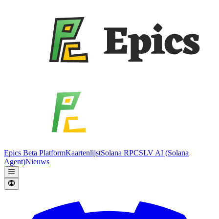
Epics Beta Platform
Kaartenlijst
Solana RPC
SLV AI (Solana
Agent)
Nieuws