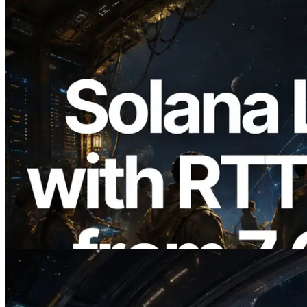
2026.08.05
ERPC Breidt Solana Leader Slot API Uit
met Pingmeting vanuit 7 Wereldwijde
Regio’s — Validators Information API
Ook Gelanceerd
Lees dit artikel