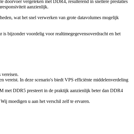
e doorvoer vergeleken met DDR4, resulterend in snellere prestaties
esponsiviteit aanzienlijk.
lheden, wat het snel verwerken van grote datavolumes mogelijk
is bijzonder voordelig voor realtimegegevensoverdracht en het
 vereisen.
en vereist. In deze scenario's biedt VPS efficiënte middelenverdeling
M met DDR5 presteert in de praktijk aanzienlijk beter dan DDR4
j moedigen u aan het verschil zelf te ervaren.