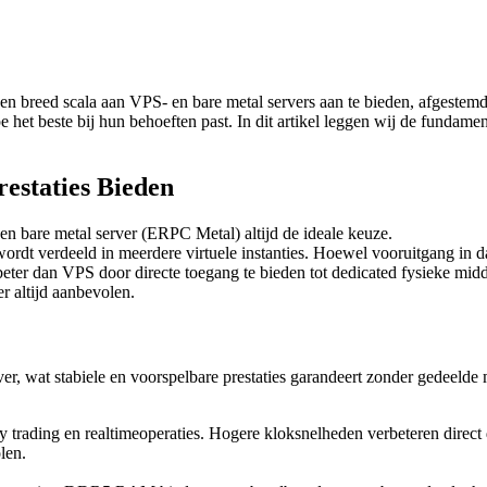
en breed scala aan VPS- en bare metal servers aan te bieden, afgestem
 het beste bij hun behoeften past. In dit artikel leggen wij de fundame
estaties Bieden
een bare metal server (ERPC Metal) altijd de ideale keuze.
wordt verdeeld in meerdere virtuele instanties. Hoewel vooruitgang in da
 beter dan VPS door directe toegang te bieden tot dedicated fysieke mid
r altijd aanbevolen.
ver, wat stabiele en voorspelbare prestaties garandeert zonder gedeelde 
 trading en realtimeoperaties. Hogere kloksnelheden verbeteren direct
len.