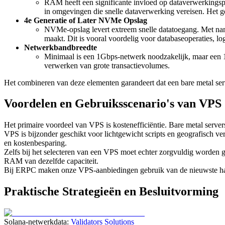
RAM heeft een significante invloed op dataverwerkingspr
in omgevingen die snelle dataverwerking vereisen. Het g
4e Generatie of Later NVMe Opslag
NVMe-opslag levert extreem snelle datatoegang. Met nam
maakt. Dit is vooral voordelig voor databaseoperaties, l
Netwerkbandbreedte
Minimaal is een 1Gbps-netwerk noodzakelijk, maar een 1
verwerken van grote transactievolumes.
Het combineren van deze elementen garandeert dat een bare metal serv
Voordelen en Gebruiksscenario's van VPS
Het primaire voordeel van VPS is kostenefficiëntie. Bare metal servers
VPS is bijzonder geschikt voor lichtgewicht scripts en geografisch ver
en kostenbesparing.
Zelfs bij het selecteren van een VPS moet echter zorgvuldig worden
RAM van dezelfde capaciteit.
Bij ERPC maken onze VPS-aanbiedingen gebruik van de nieuwste hardw
Praktische Strategieën en Besluitvorming
Solana-netwerkdata:
Validators Solutions