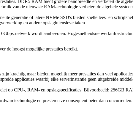
estaties. DDR5 RAM biedt grotere bandbreedte en verbetert de algehel
ebruik van de nieuwste RAM-technologie verbetert de algehele systeemr
e 4e generatie of latere NVMe SSD's bieden snelle lees- en schrijfsne
ogverwerking en andere opslagintensieve taken.
0Gbps-netwerk wordt aanbevolen. Hogesnelheidsnetwerkinfrastructuur 
er de hoogst mogelijke prestaties bereikt.
 zijn krachtig maar bieden mogelijk meer prestaties dan veel applicaties
spreide applicaties waarbij elke serverinstantie geen uitgebreide middel
 gelet op CPU-, RAM- en opslagspecificaties. Bijvoorbeeld: 256GB RA
aretechnologie en presteren ze consequent beter dan concurrenten. Wi