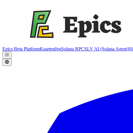
Epics Beta Platform
Kaartenlijst
Solana RPC
SLV AI (Solana Agent)
N