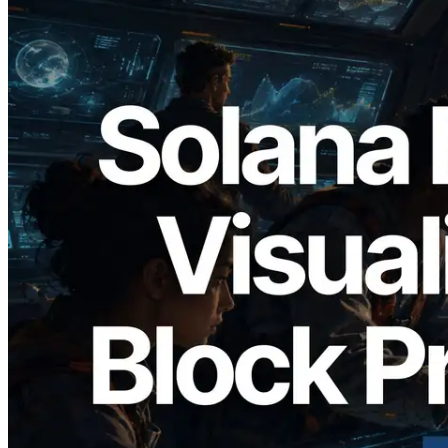
2026.05.24
Validators Solutions lanceert Solana
Block Analyzer — blockproductietijd per
slot en de toegewezen validator
gevisualiseerd
Lees dit artikel
Meer laden