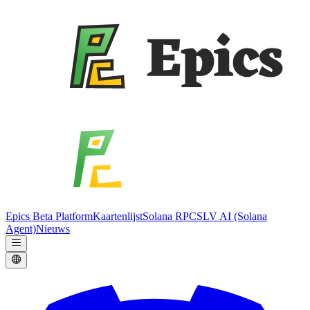
Epics Beta Platform
Kaartenlijst
Solana RPC
SLV AI (Solana
Agent)
Nieuws