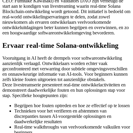
CEO: Fumitake Kawasaki) en Validators DAO zijn verheugd de
start aan te kondigen van livestreaming waarin real-time Solana
Blockchain-ontwikkeling wordt getoond. Dit initiatief is bedoeld om
real-world ontwikkelingservaringen te delen, zodat zowel
nieuwkomers als ervaren ontwikkelaars veelvoorkomende
ontwikkeluitdagingen beter kunnen begrijpen en overwinnen, en zo
een hoogwaardige softwareontwikkelomgeving bevorderen.
Ervaar real-time Solana-ontwikkeling
Vooruitgang in AI heeft de drempels voor softwareontwikkeling
aanzienlijk verlaagd. Ontwikkelaars worden echter vaak
geconfronteerd met verwarring door subtiele omgevingsverschillen
en onnauwkeurige informatie van AI-tools. Voor beginners kunnen
zelfs kleine fouten uitgroeien tot aanzienlijke obstakels.
Deze livestreamserie presenteert real-time ontwikkelactiviteiten en
demonstreert daadwerkelijke fouten en hun oplossingen stap voor
stap. Specifieke hoogtepunten zijn:
Begrijpen hoe fouten optreden en hoe ze effectief op te lossen
Technieken voor het verifieren en afstemmen van
discrepanties tussen AI-voorgestelde oplossingen en
daadwerkelijke resultaten
Real-time walkthroughs van veelvoorkomende valkuilen voor
beginners