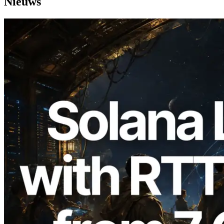
Nieuws
2026.08.05
ERPC Breidt Solana Leader Slot API Uit
met Pingmeting vanuit 7 Wereldwijde
Regio’s — Validators Information API
Ook Gelanceerd
Lees dit artikel