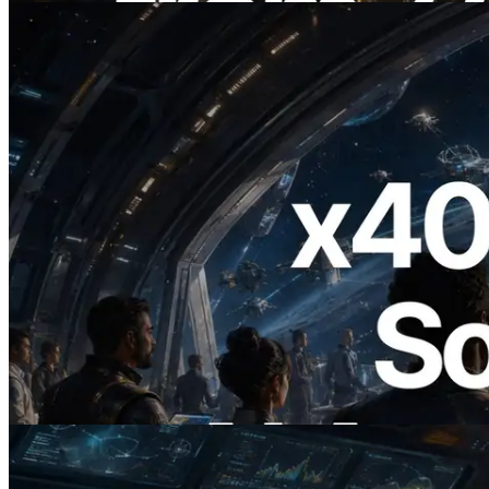
2026.07.04
ERPC Lanceert x402-Enabled Solana
RPC — Het Tijdperk Waarin AI Agents
On Demand Voor API's Betalen
Lees dit artikel