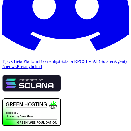
Epics Beta Platform
Kaartenlijst
Solana RPC
SLV AI (Solana Agent)
Nieuws
Privacybeleid