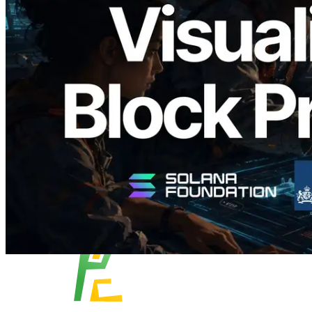
Validators Solutions lanceert Solana
Block Analyzer — blockproductietijd per
slot en de toegewezen validator
gevisualiseerd
Lees dit artikel
Meer laden