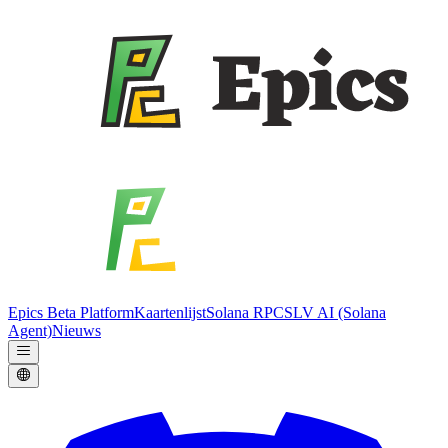
Epics Beta Platform
Kaartenlijst
Solana RPC
SLV AI (Solana
Agent)
Nieuws