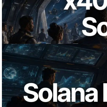
2026.07.04
ERPC Lanceert x402-Enabled Solana
RPC — Het Tijdperk Waarin AI Agents
On Demand Voor API's Betalen
Lees dit artikel
2026.05.24