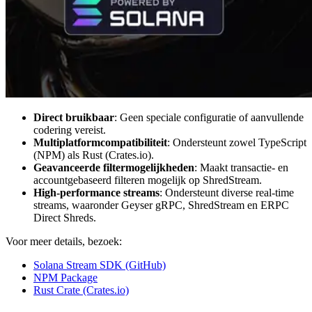
Direct bruikbaar
: Geen speciale configuratie of aanvullende
codering vereist.
Multiplatformcompatibiliteit
: Ondersteunt zowel TypeScript
(NPM) als Rust (Crates.io).
Geavanceerde filtermogelijkheden
: Maakt transactie- en
accountgebaseerd filteren mogelijk op ShredStream.
High-performance streams
: Ondersteunt diverse real-time
streams, waaronder Geyser gRPC, ShredStream en ERPC
Direct Shreds.
Voor meer details, bezoek:
Solana Stream SDK (GitHub)
NPM Package
Rust Crate (Crates.io)