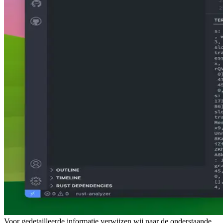
Voor gedetailleerde informatie verwijzen wij naar de onderstaande