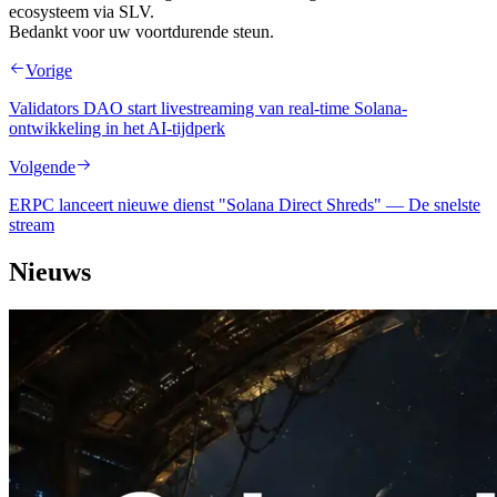
ecosysteem via SLV.
Bedankt voor uw voortdurende steun.
Vorige
Validators DAO start livestreaming van real-time Solana-
ontwikkeling in het AI-tijdperk
Volgende
ERPC lanceert nieuwe dienst "Solana Direct Shreds" — De snelste
stream
Nieuws