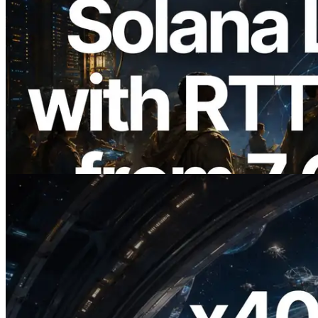
2026.08.05
ERPC Breidt Solana Leader Slot API Uit
met Pingmeting vanuit 7 Wereldwijde
Regio’s — Validators Information API
Ook Gelanceerd
Lees dit artikel