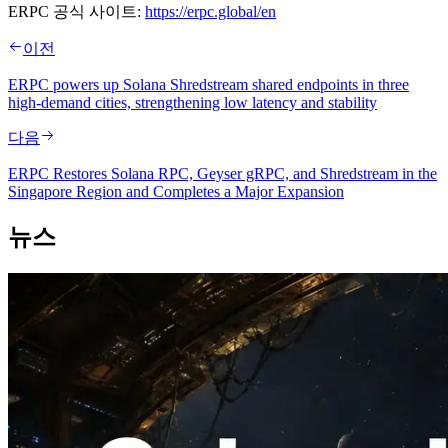
ERPC 공식 사이트:
https://erpc.global/en
이전
ERPC powers up Solana Shredstream shared endpoints in three
high-demand cities, strengthening low latency and stability
다음
ERPC Restores Solana RPC, Geyser gRPC, and Shredstream in the
Singapore Region and Completes a Major Expansion
뉴스