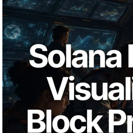
2026.05.24
Validators Solutions, Solana 블록 애널라
이저 공개 — slot 단위 블록 생성 시간과
담당 검증자 시각화
이 글 읽기
더 보기