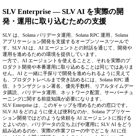
SLV Enterprise — SLV AI を実際の開
発・運用に取り込むための支援
SLV は、Solana バリデータ運用、Solana RPC 運用、Solana
アプリケーション開発を支援するオープンソースツールで
す。SLV AI は、AI エージェントとの対話を通じて、開発や
運用を進めるための環境を提供しています。
一方で、AI エージェントを使えることと、それを実際のプ
ロダクト開発や本番運用に取り込めることは同じではありま
せん。AI と一緒に手探りで開発を進められるように見えて
も、プロダクトレベルまで突き詰めるには、Solana RPC 通
信、トランザクション署名、優先手数料、リアルタイムデー
タ購読、バリデータ運用、ネットワーク配置、サーバーチュ
ーニングに関する前提知識が必要になります。
SLV Enterprise は、このギャップを埋めるための窓口です。
SLV AI をどのように使えば便利なのか、Solana アプリケー
ション開発ではどのような依頼を AI エージェントに投げる
とよいのか、バリデータの立ち上げや運用に SLV AI をどう
組み込めるのか、実際の作業フローの中でどこを AI に任