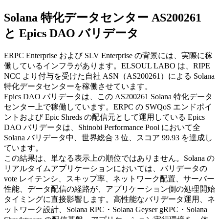
Solana 特化データセンター AS200261
と Epics DAO バリデータ
ERPC Enterprise および SLV Enterprise の背景には、実際に稼
働しているインフラがあります。ELSOUL LABO は、RIPE
NCC より付与を受けた自社 ASN（AS200261）による Solana
特化データセンターを稼働させています。
Epics DAO バリデータは、この AS200261 Solana 特化データ
センター上で稼働しています。ERPC の SWQoS エンドポイ
ントおよび Epic Shreds の配信元として運用している Epics
DAO バリデータは、Shinobi Performance Pool において全
Solana バリデータ中、世界総合 3 位、スコア 99.93 を達成し
ています。
この結果は、単なる表示上の順位ではありません。Solana の
リアルタイムアプリケーションにおいては、バリデータの
vote レイテンシ、スキップ率、ネットワーク配置、サーバー
性能、データ配信の経路が、アプリケーション側の処理開始
タイミングに直接影響します。高性能なバリデータ運用、ネ
ットワーク設計、Solana RPC・Solana Geyser gRPC・Solana