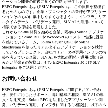
ケーション開発の前後に多くの判断が発生します。
ERPC Enterprise および SLV Enterprise は、この負担を整理す
るためのものです。企業・プロジェクトの皆様がアプリケー
ションそのものに集中しやすくなるように、インフラ、リア
ルタイムデータ、バリデータ運用、SLV AI の活用について
相談できる導線を用意しました。
これから Solana 開発を始める企業、既存の Solana アプリケ
ーションで Solana RPC や WebSocket のコスト・性能に課題
を感じているチーム、Solana Geyser gRPC や Solana
Shredstream を使ったリアルタイムアプリケーションを検討
しているプロジェクト、自社バリデータや専用インフラの構
築を考えている企業、SLV AI を実際の開発・運用に取り込
みたい開発者の皆様は、ぜひ ERPC Enterprise および SLV
Enterprise をご活用ください。
お問い合わせ
ERPC Enterprise および SLV Enterprise に関するお問い合わ
せ、要件に応じたサポート、専用構成の相談、SLV AI の導
入・活用支援、Solana RPC を活用したアプリケーション開
発、バリデータ運用、インフラに関するご相談は、以下のペ