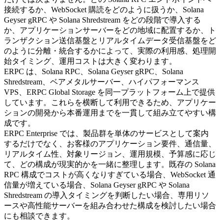
接続するか、WebSocket 購読をどのように扱うか、Solana
Geyser gRPC や Solana Shredstream をどの段階で導入する
か、アプリケーションサーバーをどの地域に配置するか、ト
ランザクション送信基盤とリアルタイムデータ受信基盤をど
のように分離・統合するかによって、実際の利用感、処理開
始タイミング、運用コストは大きく変わります。
ERPC は、Solana RPC、Solana Geyser gRPC、Solana
Shredstream、ベアメタルサーバー、ハイパフォーマンス
VPS、ERPC Global Storage を同一プラットフォーム上で提供
しています。これらを横断して利用できるため、アプリケー
ションの開発から本番運用までを一貫して組み立てやすい構
成です。
ERPC Enterprise では、製品群を単体のサービスとして案内
するだけでなく、お客様のアプリケーション要件、通信量、
リアルタイム性、対象リージョン、運用規模、予算感に応じ
て、どの構成が現実的かを一緒に整理します。既存の Solana
RPC 構成でコストが高くなりすぎている場合、WebSocket 通
信量が増えている場合、Solana Geyser gRPC や Solana
Shredstream の導入タイミングを判断したい場合、専用リソ
ースや高性能サーバーを組み合わせた構成を検討したい場合
にも相談できます。