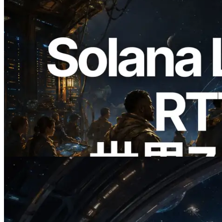
2026.08.05
ERPC、Solana Leader Slot APIを世界7
リージョンのping計測に拡張—
Validators Information APIも公開
この記事を読む