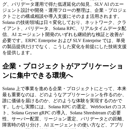
グ、バリデータ運用で得た低遅延化の知見、SLV AI のエー
ジェント設計や開発・運用フローの整理は、企業・プロジェ
クトごとの構成相談や導入支援にそのまま活用されます。
Solana の技術領域は日々変化しており、ネットワーク、クラ
イアント、バリデータ、Solana RPC、リアルタイムデータ配
信、AI エージェント開発のいずれも継続的な検証と改善が
必要です。ERPC Enterprise および SLV Enterprise では、単発
の製品提供だけでなく、こうした変化を前提にした技術支援
を提供します。
企業・プロジェクトがアプリケーショ
ンに集中できる環境へ
Solana 上で事業を進める企業・プロジェクトにとって、本来
最も重要なのは、どのようなアプリケーションを作るのか、
誰に価値を届けるのか、どのような体験を実現するのかで
す。しかし実際には、Solana RPC の選定、WebSocket のコス
ト、Solana Geyser gRPC の導入、Solana Shredstream の必要
性、サーバー配置、リージョン選定、バリデータとの距離、
障害時の切り分け、AI エージェントの使い方など、アプリ