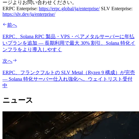
ージよりお問い合わせください。
ERPC Enterprise:
https://erpc.global/ja/enterprise/
SLV Enterprise:
https://slv.dev/ja/enterprise/
前へ
ERPC、Solana RPC 製品・VPS・ベアメタルサーバーに年払
いプランを追加 — 長期利用で最大 30% 割引、Solana 特化イ
ンフラをより導入しやすく
次へ
ERPC、フランクフルトの SLV Metal（Ryzen 9 構成）が完売
— Solana 特化サーバー仕入れ強化へ。ウェイトリスト受付
中
ニュース