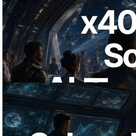
2026.07.04
ERPC、x402 決済対応の Solana RPC を
公開 — AI エージェントが必要な API
にその場で支払う時代の幕開け
この記事を読む