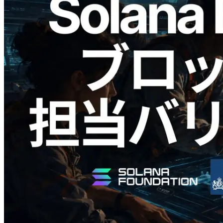
2026.05.24
Validators Solutions、Solana ブロックア
ナライザーを公開 — slot 単位のブロッ
ク生成時間と担当バリデータを視覚化
この記事を読む
さらに読み込む