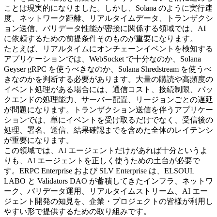
ことは現実的になりました。しかし、Solana のように実行速
度、ネットワーク距離、リアルタイムデータ、トランザクシ
ョン送信、バリデータ性能が密接に関係する領域では、AI
に依頼するための前提条件そのものが重要になります。
たとえば、リアルタイムにオンチェーンイベントを検知する
アプリケーションでは、WebSocket で十分なのか、Solana
Geyser gRPC を使うべきなのか、Solana Shredstream を使うべ
きなのかを判断する必要があります。大量の購読や高頻度の
イベント処理がある場合には、通信コスト、接続制限、バッ
クエンドの処理能力、サーバー配置、リージョンごとの遅延
が問題になります。トランザクション送信を伴うアプリケー
ションでは、単にイベントを受け取るだけでなく、受信後の
処理、署名、送信、結果確認までを含めた全体のレイテンシ
が重要になります。
この領域では、AI エージェントだけがあれば十分というよ
りも、AI エージェントを正しく使うための土台が必要で
す。ERPC Enterprise および SLV Enterprise は、ELSOUL
LABO と Validators DAO が蓄積してきたインフラ、ネットワ
ーク、バリデータ運用、リアルタイムストリーム、AI エー
ジェント開発の知見を、企業・プロジェクトの皆様が利用し
やすい形で提供するための取り組みです。