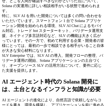
せ、どこを人間が確認すべきなのかといった点について、
Solana の実運用に詳しい相談相手がいる状態で進められま
す。
特に、SLV AI を用いた開発については多くの問い合わせを
いただいています。スマートフォン 1 台で Solana アプリケ
ーション開発を始められる環境、SLV AI Chat によるモバイ
ル対応、トレード bot スターターキット、バリデータ運用支
援、ネイティブ多言語対応など、SLV の機能は大きく広が
っています。その一方で、初めて利用する企業・開発者の皆
様にとっては、最初の一歩で相談できる相手がいること自体
が大きな安心材料になります。
SLV Enterprise では、SLV AI の導入、開発フローの整理、バ
リデータ運用の開始、Solana アプリケーションの土台づく
り、オープンソース SLV の活用方法について、要件に応じ
た支援を提供します。
AI エージェント時代の Solana 開発に
は、土台となるインフラと知識が必要
AI エージェントの進化により、自然言語で依頼しながらコ
ードを書き、環境を構築し、アプリケーションを前に進める