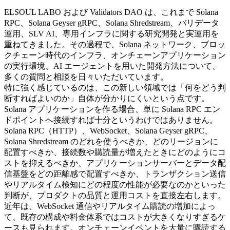
ELSOUL LABO および Validators DAO は、これまで Solana
RPC、Solana Geyser gRPC、Solana Shredstream、バリデータ
運用、SLV AI、専用インフラに関する研究開発と実運用を
重ねてきました。その過程で、Solana ネットワーク、ブロッ
クチェーン時代のインフラ、オンチェーンアプリケーション
の実行環境、AI エージェントを用いた開発方法について、
多くの質問と相談を日々いただいています。
特に強く感じているのは、この新しい領域では「何をどう判
断すればよいのか」自体が分かりにくいという点です。
Solana アプリケーションを作る場合、単に Solana RPC エン
ドポイントへ接続すれば十分というわけではありません。
Solana RPC（HTTP）、WebSocket、Solana Geyser gRPC、
Solana Shredstream のどれを使うべきか、どのリージョンに
配置すべきか、接続数や購読量が増えたときにどのようにコ
ストを抑えるべきか、アプリケーションサーバーとデータ配
信基盤をどの距離感で配置すべきか、トランザクション送信
やリアルタイム検知にどの程度の性能が必要なのかといった
判断が、プロダクトの品質と運用コストを直接左右します。
近年は、WebSocket 通信やリアルタイム購読の増加によっ
て、既存の構成や料金体系ではコストが大きくなりすぎるケ
ースも見られます。オンチェーンイベントを大量に購読する