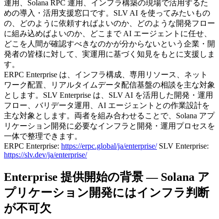
運用、Solana RPC 運用、インフラ構築の現場で活用するた
めの導入・活用支援窓口です。SLV AI を使ってみたいもの
の、どのように依頼すればよいのか、どのような開発フロー
に組み込めばよいのか、どこまで AI エージェントに任せ、
どこを人間が確認すべきなのかが分からないという企業・開
発者の皆様に対して、実運用に基づく知見をもとに支援しま
す。
ERPC Enterprise は、インフラ構成、専用リソース、ネット
ワーク配置、リアルタイムデータ配信基盤の相談を主な対象
とします。SLV Enterprise は、SLV AI を活用した開発・運用
フロー、バリデータ運用、AI エージェントとの作業設計を
主な対象とします。両者を組み合わせることで、Solana アプ
リケーション開発に必要なインフラと開発・運用プロセスを
一体で整理できます。
ERPC Enterprise:
https://erpc.global/ja/enterprise/
SLV Enterprise:
https://slv.dev/ja/enterprise/
Enterprise 提供開始の背景 — Solana ア
プリケーション開発にはインフラ判断
が不可欠