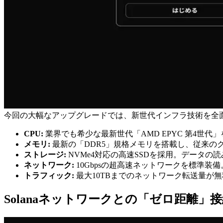
今回の大幅なアップグレードでは、新世代インフラ技術を全
CPU:
業界でも希少な最新世代「AMD EPYC 第4世
メモリ:
最新の「DDR5」規格メモリを搭載し、従来の
ストレージ:
NVMe4対応の高速SSDを採用。データの
ネットワーク:
10Gbpsの超高速ネットワークを標準
トラフィック:
最大10TBまでのネットワーク転送量が
Solanaネットワークとの「ゼロ距離」