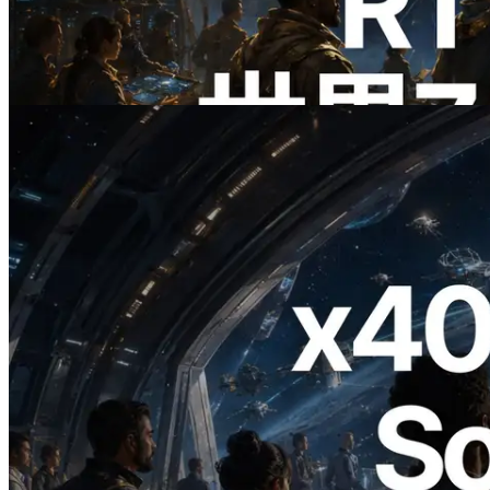
リージョンのping計測に拡張—
Validators Information APIも公開
この記事を読む
2026.07.04
ERPC、x402 決済対応の Solana RPC を
公開 — AI エージェントが必要な API
にその場で支払う時代の幕開け