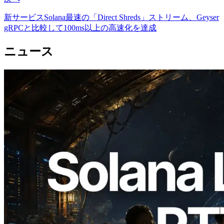
新サービスSolana最速の「Direct Shreds」ストリーム、Geyser
gRPCと比較して100ms以上の高速化を達成
ニュース
2026.08.05
ERPC、Solana Leader Slot APIを世界7