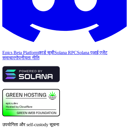
Epics Beta Platform
कार्ड सूची
Solana RPC
Solana एआई एजेंट
समाचार
गोपनीयता नीति
उपयोगिता और self-custody सूचना