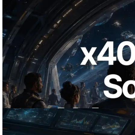
2026.07.04
ERPC ने x402 समर्थित Solana RPC लॉन्च
किया — AI एजेंट अब जरूरत के API के लिए ऑन-
डिमांड भुगतान कर सकते हैं
यह लेख पढ़ें