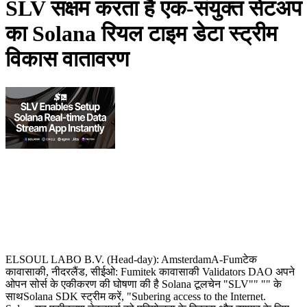
SLV सक्षम करता है एक-संयुक्त सेटअप
का Solana रियल टाइम डेटा स्ट्रीम
विकास वातावरण
ELSOUL LABO B.V. (Head-day): AmsterdamA-Fumटेक
कावासाकी, नीदरलैंड, सीईओ: Fumitek कावासाकी Validators DAO अपने
ओपन सोर्स के एकीकरण की घोषणा की है Solana टूलचेन "SLV"" "" के
साथSolana SDK स्ट्रीम करें, "Subering access to the Internet.