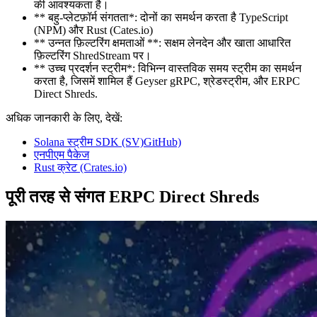
की आवश्यकता है।
** बहु-प्लेटफ़ॉर्म संगतता*: दोनों का समर्थन करता है TypeScript
(NPM) और Rust (Cates.io)
** उन्नत फ़िल्टरिंग क्षमताओं **: सक्षम लेनदेन और खाता आधारित
फ़िल्टरिंग ShredStream पर।
** उच्च प्रदर्शन स्ट्रीम*: विभिन्न वास्तविक समय स्ट्रीम का समर्थन
करता है, जिसमें शामिल हैं Geyser gRPC, श्रेडस्ट्रीम, और ERPC
Direct Shreds.
अधिक जानकारी के लिए, देखें:
Solana स्ट्रीम SDK (SV)GitHub)
एनपीएम पैकेज
Rust क्रेट (Crates.io)
पूरी तरह से संगत ERPC Direct Shreds