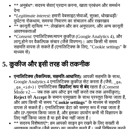
** अनुबंध*: सदस्य सेवाएं प्रदान करना, खाता प्रबंधन और समर्थन
देना
*
Legitimate interest
: हमारी वेबसाइट/सेवाओं, सुरक्षा, धोखाधड़ी/
दुर्घटना रोकथाम, समस्या निवारण का संचालन और रखरखाव
** कानूनी दायित्व **: लेखांकन और कर अनुपालन, और अन्य कानूनी
आवश्यकताओं
*
Consent
: एनालिटिक्स/मापन कुकीज़ (Google Analytics 4), और
लागू होने पर वैकल्पिक संचार (जैसे विपणन)। आप किसी भी समय
सहमति वापस ले सकते हैं (एनालिटिक्स के लिए, "Cookie settings" के
माध्यम से)
5. कुकीज और इसी तरह की तकनीक
एनालिटिक्स (वैकल्पिक, सहमति-आधारित)
: आपकी सहमति के साथ,
Google Analytics 4 एनालिटिक्स कुकीज़ सेट करता है (जैसे,
,
_ga
)। एनालिटिक्स
डिफ़ॉल्ट रूप से बंद
रहता है (Consent
_ga_<id>
Mode v2 — जब तक आप ऑप्ट इन नहीं करते तब तक अस्वीकृत);
Reject
को
Accept
के समान प्रमुखता के साथ प्रस्तुत किया जाता है,
और आप किसी भी समय
"Cookie settings"
के माध्यम से सहमति
वापस ले सकते हैं। एनालिटिक्स डेटा को समग्र रूप में रखा जाता है
और IP-गुमनाम किया जाता है, और इसका उपयोग कभी भी विज्ञापन के
लिए नहीं किया जाता है या इसे बेचा नहीं जाता है।
** सदस्य विशेषताएं*: हम आपको साइन इन रखने के लिए सख्ती से
आवश्यक कुकीज़ (जैसे सत्र) का उपयोग करते हैं। उन्हें निष्क्रिय करने