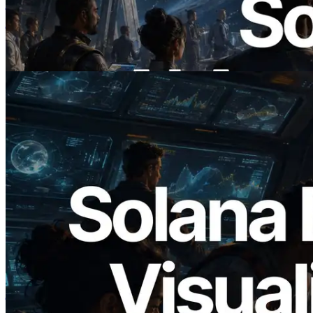
किया — AI एजेंट अब जरूरत के API के लिए ऑन-
डिमांड भुगतान कर सकते हैं
यह लेख पढ़ें
2026.05.24
Validators Solutions ने Solana Block
Analyzer लॉन्च किया — प्रति-slot ब्लॉक
उत्पादन समय और नियुक्त वैलिडेटर का