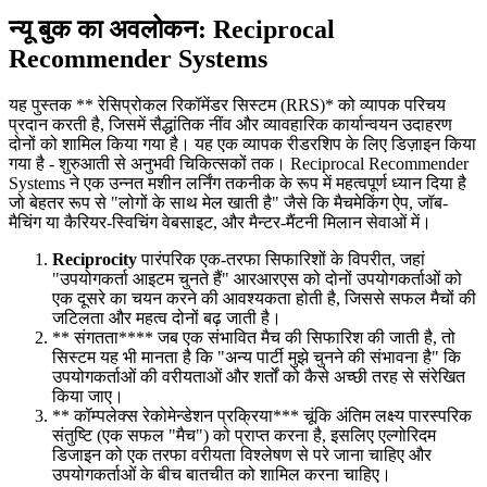
न्यू बुक का अवलोकन: Reciprocal
Recommender Systems
यह पुस्तक ** रेसिप्रोकल रिकॉमेंडर सिस्टम (RRS)* को व्यापक परिचय
प्रदान करती है, जिसमें सैद्धांतिक नींव और व्यावहारिक कार्यान्वयन उदाहरण
दोनों को शामिल किया गया है। यह एक व्यापक रीडरशिप के लिए डिज़ाइन किया
गया है - शुरुआती से अनुभवी चिकित्सकों तक। Reciprocal Recommender
Systems ने एक उन्नत मशीन लर्निंग तकनीक के रूप में महत्वपूर्ण ध्यान दिया है
जो बेहतर रूप से "लोगों के साथ मेल खाती है" जैसे कि मैचमेकिंग ऐप, जॉब-
मैचिंग या कैरियर-स्विचिंग वेबसाइट, और मैन्टर-मैंटनी मिलान सेवाओं में।
Reciprocity
पारंपरिक एक-तरफा सिफारिशों के विपरीत, जहां
"उपयोगकर्ता आइटम चुनते हैं" आरआरएस को दोनों उपयोगकर्ताओं को
एक दूसरे का चयन करने की आवश्यकता होती है, जिससे सफल मैचों की
जटिलता और महत्व दोनों बढ़ जाती है।
** संगतता**** जब एक संभावित मैच की सिफारिश की जाती है, तो
सिस्टम यह भी मानता है कि "अन्य पार्टी मुझे चुनने की संभावना है" कि
उपयोगकर्ताओं की वरीयताओं और शर्तों को कैसे अच्छी तरह से संरेखित
किया जाए।
** कॉम्पलेक्स रेकोमेन्डेशन प्रक्रिया*** चूंकि अंतिम लक्ष्य पारस्परिक
संतुष्टि (एक सफल "मैच") को प्राप्त करना है, इसलिए एल्गोरिदम
डिजाइन को एक तरफा वरीयता विश्लेषण से परे जाना चाहिए और
उपयोगकर्ताओं के बीच बातचीत को शामिल करना चाहिए।