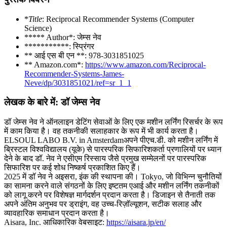
*
Title
: Reciprocal Recommender Systems (Computer
Science)
***** Author*: जेम्स नेव
***********: स्प्रिंगर
** आई एस बी एन **: 978-3031851025
** Amazon.com*:
https://www.amazon.com/Reciprocal-
Recommender-Systems-James-
Neve/dp/3031851021/ref=sr_1_1
लेखक के बारे में: डॉ जेम्स नेव
डॉ जेम्स नेव ने ऑनलाइन डेटिंग सेवाओं के लिए एक मशीन लर्निंग रिसर्चर के रूप
में काम किया है। वह तकनीकी सलाहकार के रूप में भी कार्य करता है।
ELSOUL LABO B.V. in Amsterdamअपने पीएच.डी. को मशीन लर्निंग में
ब्रिस्टल विश्वविद्यालय (यूके) से पारस्परिक सिफारिशकर्ता प्रणालियों पर ध्यान
देने के बाद डॉ. नेव ने एसीएम रिस्साय जैसे प्रमुख सम्मेलनों पर पारस्परिक
सिफारिश पर कई शोध निष्कर्ष प्रकाशित किए हैं।
2025 में डॉ नेव ने अइसरा, इंक की स्थापना की। Tokyo, जो विभिन्न चुनौतियों
का सामना करने वाले संगठनों के लिए इष्टतम एआई और मशीन लर्निंग तकनीकों
को लागू करने पर विशेषज्ञ मार्गदर्शन प्रदान करता है। डिजाइन से तैनाती तक
अपने अंतिम अनुभव पर ड्राइंग, वह उच्च-रिज़ॉल्यूशन, सटीक सलाह और
व्यावहारिक समाधान प्रदान करता है।
Aisara, Inc. आधिकारिक वेबसाइट:
https://aisara.jp/en/