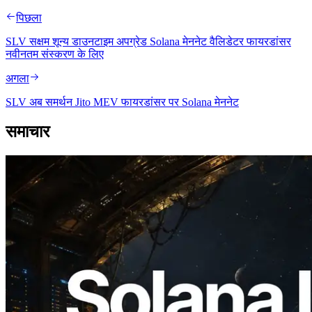
पिछला
SLV सक्षम शून्य डाउनटाइम अपग्रेड Solana मेननेट वैलिडेटर फायरडांसर
नवीनतम संस्करण के लिए
अगला
SLV अब समर्थन Jito MEV फायरडांसर पर Solana मेननेट
समाचार