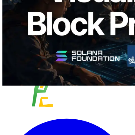
विज़ुअलाइज़ेशन
यह लेख पढ़ें
और लोड करें