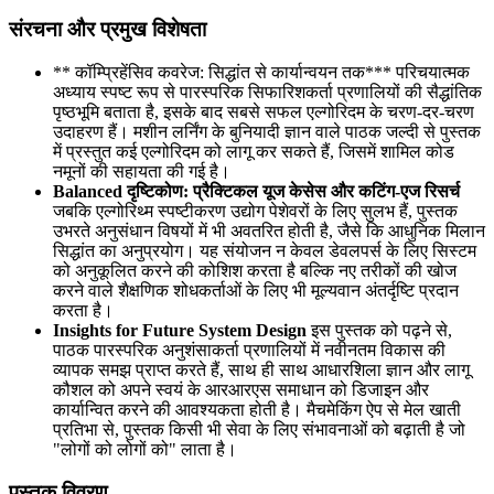
संरचना और प्रमुख विशेषता
** कॉम्प्रिहेंसिव कवरेज: सिद्धांत से कार्यान्वयन तक*** परिचयात्मक
अध्याय स्पष्ट रूप से पारस्परिक सिफारिशकर्ता प्रणालियों की सैद्धांतिक
पृष्ठभूमि बताता है, इसके बाद सबसे सफल एल्गोरिदम के चरण-दर-चरण
उदाहरण हैं। मशीन लर्निंग के बुनियादी ज्ञान वाले पाठक जल्दी से पुस्तक
में प्रस्तुत कई एल्गोरिदम को लागू कर सकते हैं, जिसमें शामिल कोड
नमूनों की सहायता की गई है।
Balanced दृष्टिकोण: प्रैक्टिकल यूज केसेस और कटिंग-एज रिसर्च
जबकि एल्गोरिथ्म स्पष्टीकरण उद्योग पेशेवरों के लिए सुलभ हैं, पुस्तक
उभरते अनुसंधान विषयों में भी अवतरित होती है, जैसे कि आधुनिक मिलान
सिद्धांत का अनुप्रयोग। यह संयोजन न केवल डेवलपर्स के लिए सिस्टम
को अनुकूलित करने की कोशिश करता है बल्कि नए तरीकों की खोज
करने वाले शैक्षणिक शोधकर्ताओं के लिए भी मूल्यवान अंतर्दृष्टि प्रदान
करता है।
Insights for Future System Design
इस पुस्तक को पढ़ने से,
पाठक पारस्परिक अनुशंसाकर्ता प्रणालियों में नवीनतम विकास की
व्यापक समझ प्राप्त करते हैं, साथ ही साथ आधारशिला ज्ञान और लागू
कौशल को अपने स्वयं के आरआरएस समाधान को डिजाइन और
कार्यान्वित करने की आवश्यकता होती है। मैचमेकिंग ऐप से मेल खाती
प्रतिभा से, पुस्तक किसी भी सेवा के लिए संभावनाओं को बढ़ाती है जो
"लोगों को लोगों को" लाता है।
पुस्तक विवरण