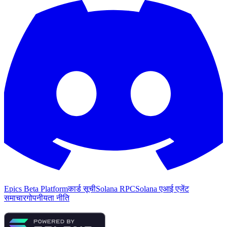
Epics Beta Platform
कार्ड सूची
Solana RPC
Solana एआई एजेंट
समाचार
गोपनीयता नीति