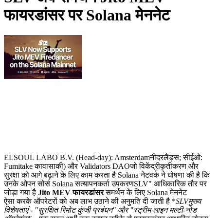
फायरडांसर पर Solana मेननेट
ELSOUL LABO B.V. (Head-day): Amsterdamनीदरलैंड्स; सीईओ:
Fumitake कावासाकी) और Validators DAOजो विकेंद्रीकृतीकरण और
सुरक्षा को आगे बढ़ाने के लिए काम करता है Solana नेटवर्क ने घोषणा की है कि
उनके ओपन सोर्स Solana सत्यापनकर्ता उपकरणSLV" आधिकारिक तौर पर
जोड़ा गया है
Jito MEV फायरडांसर
समर्थन के लिए Solana मेननेट
ऐसा करके ऑपरेटरों को अब लाभ उठाने की अनुमति दी जाती है *
SLVमुख्य
विशेषताएं - "सुरक्षित रिमोट कुंजी प्रबंधन" और "स्ट्रीम लाइन मल्टी-नोड