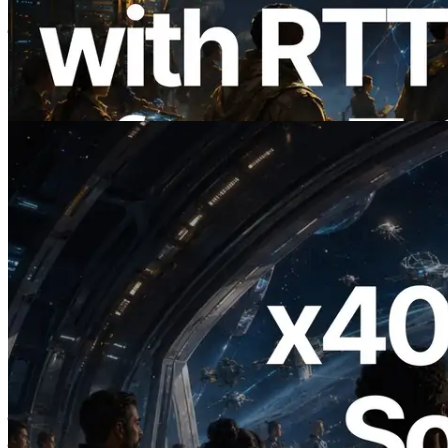
ERPC का Solana Leader Slot API अब 7
वैश्विक क्षेत्रों से ping मापता है — Validators
Information API भी लॉन्च
यह लेख पढ़ें
2026.07.04
ERPC ने x402 समर्थित Solana RPC लॉन्च
किया — AI एजेंट अब जरूरत के API के लिए ऑन-