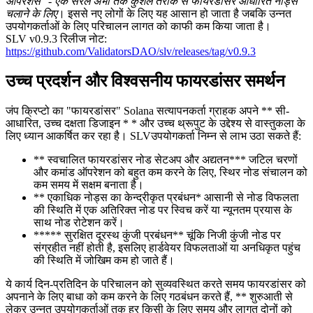
ऑपरेशंस" - एक सरल अभी तक कुशल तरीके से फायरडांसर आधारित नोड्स
चलाने के लिए
। इससे नए लोगों के लिए यह आसान हो जाता है जबकि उन्नत
उपयोगकर्ताओं के लिए परिचालन लागत को काफी कम किया जाता है।
SLV v0.9.3 रिलीज नोट:
https://github.com/ValidatorsDAO/slv/releases/tag/v0.9.3
उच्च प्रदर्शन और विश्वसनीय फायरडांसर समर्थन
जंप क्रिप्टो का "फायरडांसर" Solana सत्यापनकर्ता ग्राहक अपने ** सी-
आधारित, उच्च दक्षता डिजाइन * * और उच्च थ्रूपुट के उद्देश्य से वास्तुकला के
लिए ध्यान आकर्षित कर रहा है। SLVउपयोगकर्ता निम्न से लाभ उठा सकते हैं:
** स्वचालित फायरडांसर नोड सेटअप और अद्यतन*** जटिल चरणों
और कमांड ऑपरेशन को बहुत कम करने के लिए, स्थिर नोड संचालन को
कम समय में सक्षम बनाता है।
** एकाधिक नोड्स का केन्द्रीकृत प्रबंधन* आसानी से नोड विफलता
की स्थिति में एक अतिरिक्त नोड पर स्विच करें या न्यूनतम प्रयास के
साथ नोड रोटेशन करें।
***** सुरक्षित दूरस्थ कुंजी प्रबंधन** चूंकि निजी कुंजी नोड पर
संग्रहीत नहीं होती है, इसलिए हार्डवेयर विफलताओं या अनधिकृत पहुंच
की स्थिति में जोखिम कम हो जाते हैं।
ये कार्य दिन-प्रतिदिन के परिचालन को सुव्यवस्थित करते समय फायरडांसर को
अपनाने के लिए बाधा को कम करने के लिए गठबंधन करते हैं, ** शुरुआती से
लेकर उन्नत उपयोगकर्ताओं तक हर किसी के लिए समय और लागत दोनों को