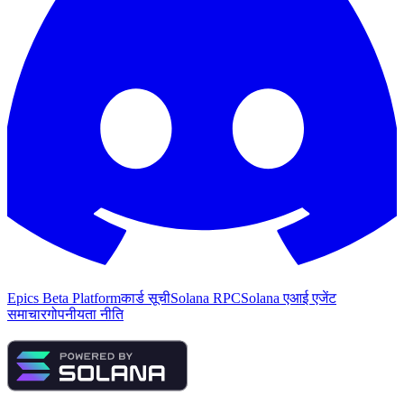
Epics Beta Platform
कार्ड सूची
Solana RPC
Solana एआई एजेंट
समाचार
गोपनीयता नीति