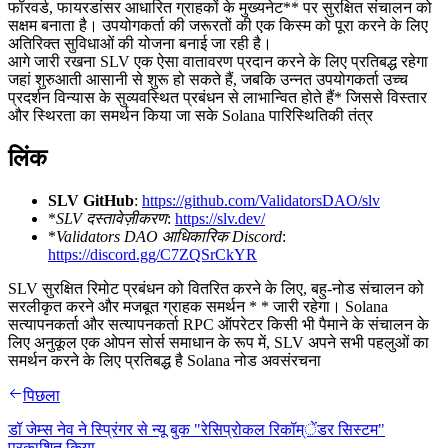
फॉरवर्ड, फायरडांसर आधारित ग्राहकों के मुख्यनेट** पर सुरक्षित संचालन को
सक्षम बनाता है। उपयोगकर्ता की जरूरतों की एक किस्म को पूरा करने के लिए
अतिरिक्त सुविधाओं की योजना बनाई जा रही है।
आगे जारी रखना SLV एक ऐसा वातावरण प्रदान करने के लिए प्रतिबद्ध रहेगा
जहां शुरुआती आसानी से शुरू हो सकते हैं, जबकि उन्नत उपयोगकर्ता उच्च
प्रदर्शन विन्यास के सुव्यवस्थित प्रबंधन से लाभान्वित होते हैं* जिससे विस्तार
और स्थिरता का समर्थन किया जा सके Solana पारिस्थितिकी तंत्र
लिंक
SLV GitHub
:
https://github.com/ValidatorsDAO/slv
*
SLV दस्तावेज़ीकरण
:
https://slv.dev/
*
Validators DAO आधिकारिक Discord
:
https://discord.gg/C7ZQSrCkYR
SLV सुरक्षित रिमोट प्रबंधन को वितरित करने के लिए, बहु-नोड संचालन को
सरलीकृत करने और मजबूत ग्राहक समर्थन * * जारी रहेगा। Solana
सत्यापनकर्ता और सत्यापनकर्ता RPC ऑपरेटर किसी भी पैमाने के संचालन के
लिए अनुकूल एक ओपन सोर्स समाधान के रूप में, SLV अपने सभी पहलुओं का
समर्थन करने के लिए प्रतिबद्ध है Solana नोड अवसंरचना
पिछला
डॉ जेम्स नेव ने स्प्रिंगर से न्यू बुक "रेसिप्रोकल रिकॉम्ेंडर सिस्टम"
प्रकाशित किया