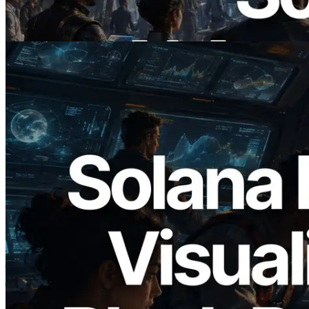
डिमांड भुगतान कर सकते हैं
यह लेख पढ़ें
2026.05.24
Validators Solutions ने Solana Block
Analyzer लॉन्च किया — प्रति-slot ब्लॉक
उत्पादन समय और नियुक्त वैलिडेटर का
विज़ुअलाइज़ेशन