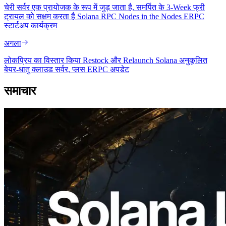
चेरी सर्वर एक प्रायोजक के रूप में जुड़ जाता है, समर्पित के 3-Week फ्री
ट्रायल को सक्षम करता है Solana RPC Nodes in the Nodes ERPC
स्टार्टअप कार्यक्रम
अगला
लोकप्रिय का विस्तार किया Restock और Relaunch Solana अनुकूलित
बेयर-धातु क्लाउड सर्वर, प्लस ERPC अपडेट
समाचार