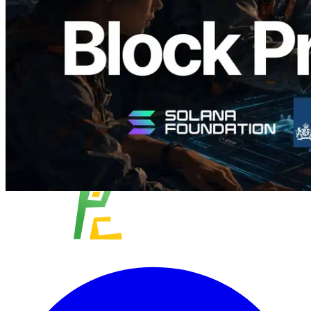
विज़ुअलाइज़ेशन
यह लेख पढ़ें
और लोड करें