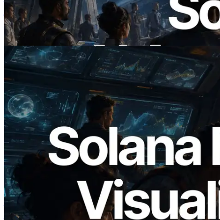
किया — AI एजेंट अब जरूरत के API के लिए ऑन-
डिमांड भुगतान कर सकते हैं
यह लेख पढ़ें
2026.05.24
Validators Solutions ने Solana Block
Analyzer लॉन्च किया — प्रति-slot ब्लॉक
उत्पादन समय और नियुक्त वैलिडेटर का