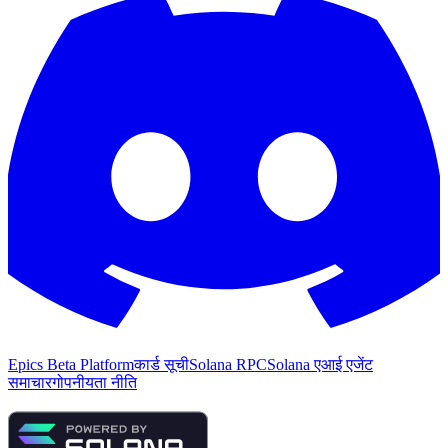
Epics Beta Platform
कार्ड सूची
Solana RPC
Solana एआई एजेंट
समाचार
गोपनीयता नीति