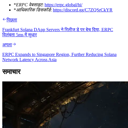
*
ERPC वेबसाइट
:
https://erpc.global/hi/
*
आधिकारिक डिसकॉर्ड
:
https://discord.gg/C7ZQSrCkYR
पिछला
Frankfurt Solana DApp Servers ने रिलीज डे पर बेच दिया, ERPC
विलंबता 5ms में सुधार
अगला
ERPC Expands to Singapore Region, Further Reducing Solana
Network Latency Across Asia
समाचार