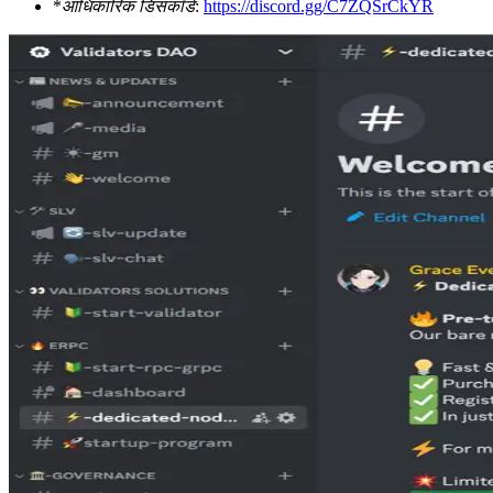
*
आधिकारिक डिसकॉर्ड
:
https://discord.gg/C7ZQSrCkYR