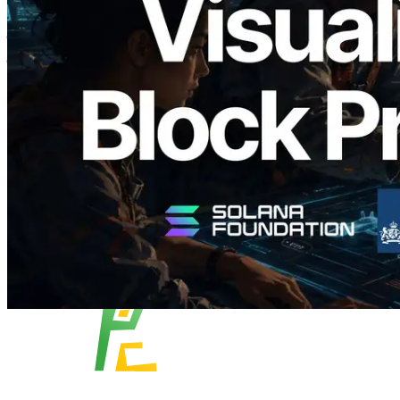
Analyzer लॉन्च किया — प्रति-slot ब्लॉक
उत्पादन समय और नियुक्त वैलिडेटर का
विज़ुअलाइज़ेशन
यह लेख पढ़ें
और लोड करें