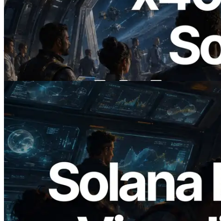
2026.07.04
ERPC ने x402 समर्थित Solana RPC लॉन्च
किया — AI एजेंट अब जरूरत के API के लिए ऑन-
डिमांड भुगतान कर सकते हैं
यह लेख पढ़ें
2026.05.24
Validators Solutions ने Solana Block