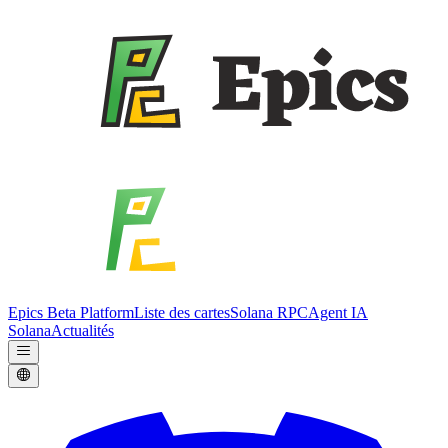
Epics Beta Platform
Liste des cartes
Solana RPC
Agent IA
Solana
Actualités