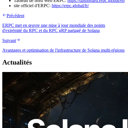
Tableau de bord Web ERPC:
https://dashboard.erpc.global/en
site officiel d'ERPC:
https://erpc.global/fr/
Précédent
ERPC met en œuvre une mise à jour mondiale des points
d'extrémité du RPC et du RPC gRP partagé de Solana
Suivant
Avantages et optimisation de l'infrastructure de Solana multi-régions
Actualités