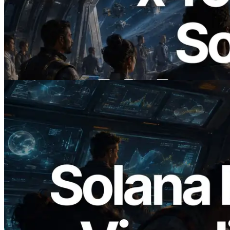
2026.07.04
ERPC lance un RPC Solana compatible
x402 — L'ère où les agents IA paient à la
demande les API dont ils ont besoin
Lire cet article
2026.05.24
Validators Solutions lance le Solana Block