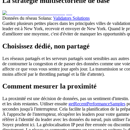
La stratégie multisectorielle de base
Données du réseau Solana:
Validators Solutions
Gardez plusieurs petites places dans les principales villes de validati
leader est à New York, recevoir et envoyer de New York. Quand le proc
d'améliorer une moyenne, c'est d'éviter de manquer les opportunités qu
Choisissez dédié, non partagé
Les réseaux partagés et les serveurs partagés sont sensibles aux autres
de contourner la congestion et de passer des données comme une voie ex
affecte ce que vous vous sentez jour après jour. La transmission se co
moins affecté par le throttling partagé et la file d'attente).
Comment mesurer la proximité
La proximité est une décision de données, pas un sentiment d'intestin.
et les slots restantes. Utiliser ensuite
getRecentPerformanceSamples
po
secondes jusqu'à l'interrupteur. Cela facilite la planification de la pré
À l'approche de l'interrupteur, récupérer les leaders pour votre gamme
référer à l'identité du leader avec les données du nœud, puis utiliser 
Soyez prudent ici. La géolocalisation IP peut être erronée ou discontin
directement. Le réseau se comporte comme un voyage en voiture: la dist