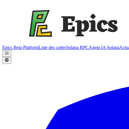
Epics Beta Platform
Liste des cartes
Solana RPC
Agent IA Solana
Actua