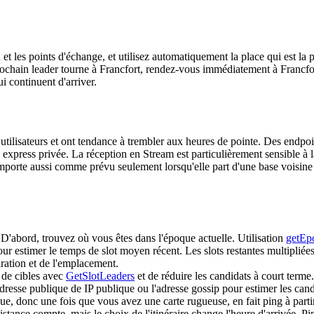
on et les points d'échange, et utilisez automatiquement la place qui est
hain leader tourne à Francfort, rendez-vous immédiatement à Francfort e
i continuent d'arriver.
 utilisateurs et ont tendance à trembler aux heures de pointe. Des endpoi
press privée. La réception en Stream est particulièrement sensible à la 
mporte aussi comme prévu seulement lorsqu'elle part d'une base voisine s
 D'abord, trouvez où vous êtes dans l'époque actuelle. Utilisation
getEp
ur estimer le temps de slot moyen récent. Les slots restantes multipli
paration et de l'emplacement.
 de cibles avec
GetSlotLeaders
et de réduire les candidats à court term
l'adresse publique de IP publique ou l'adresse gossip pour estimer les ca
ue, donc une fois que vous avez une carte rugueuse, en fait ping à parti
ance compte, mais le choix de l'itinéraire change l'heure d'arrivée. Pin