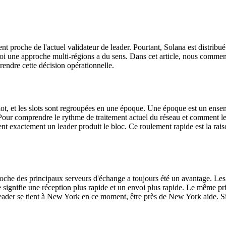
t proche de l'actuel validateur de leader. Pourtant, Solana est distribu
rquoi une approche multi-régions a du sens. Dans cet article, nous comme
endre cette décision opérationnelle.
t, et les slots sont regroupées en une époque. Une époque est un ensem
Pour comprendre le rythme de traitement actuel du réseau et comment le
nt exactement un leader produit le bloc. Ce roulement rapide est la rais
 proche des principaux serveurs d'échange a toujours été un avantage. L
e signifie une réception plus rapide et un envoi plus rapide. Le même pr
eader se tient à New York en ce moment, être près de New York aide. Si l