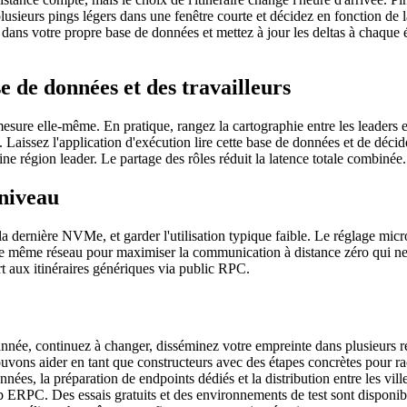
sieurs pings légers dans une fenêtre courte et décidez en fonction de l
ed dans votre propre base de données et mettez à jour les deltas à chaqu
 de données et des travailleurs
 mesure elle-même. En pratique, rangez la cartographie entre les leaders e
 Laissez l'application d'exécution lire cette base de données et de décid
ine région leader. Le partage des rôles réduit la latence totale combinée.
niveau
la dernière NVMe, et garder l'utilisation typique faible. Le réglage mic
e même réseau pour maximiser la communication à distance zéro qui ne tr
t aux itinéraires génériques via public RPC.
nnée, continuez à changer, disséminez votre empreinte dans plusieurs ré
ouvons aider en tant que constructeurs avec des étapes concrètes pour ra
nées, la préparation de endpoints dédiés et la distribution entre les ville
 Web ERPC. Des essais gratuits et des environnements de test sont disp