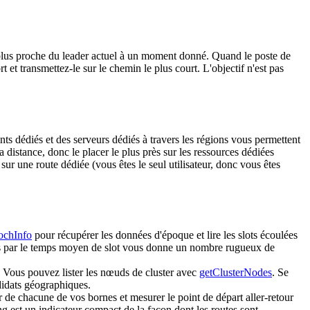
 la plus proche du leader actuel à un moment donné. Quand le poste de
t transmettez-le sur le chemin le plus court. L'objectif n'est pas
nts dédiés et des serveurs dédiés à travers les régions vous permettent
distance, donc le placer le plus près sur les ressources dédiées
ur une route dédiée (vous êtes le seul utilisateur, donc vous êtes
ochInfo
pour récupérer les données d'époque et lire les slots écoulées
ées par le temps moyen de slot vous donne un nombre rugueux de
e. Vous pouvez lister les nœuds de cluster avec
getClusterNodes
. Se
ndidats géographiques.
r de chacune de vos bornes et mesurer le point de départ aller-retour
g est un indicateur compact de la façon dont les routes sont