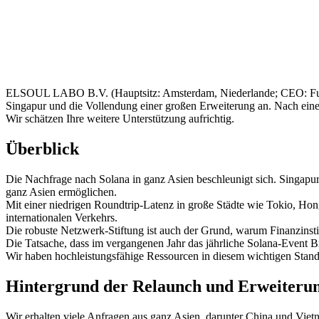
ELSOUL LABO B.V. (Hauptsitz: Amsterdam, Niederlande; CEO: Fumita
Singapur und die Vollendung einer großen Erweiterung an. Nach einer
Wir schätzen Ihre weitere Unterstützung aufrichtig.
Überblick
Die Nachfrage nach Solana in ganz Asien beschleunigt sich. Singapu
ganz Asien ermöglichen.
Mit einer niedrigen Roundtrip-Latenz in große Städte wie Tokio, Hon
internationalen Verkehrs.
Die robuste Netzwerk-Stiftung ist auch der Grund, warum Finanzinst
Die Tatsache, dass im vergangenen Jahr das jährliche Solana-Event B
Wir haben hochleistungsfähige Ressourcen in diesem wichtigen Stando
Hintergrund der Relaunch und Erweiteru
Wir erhalten viele Anfragen aus ganz Asien, darunter China und Viet