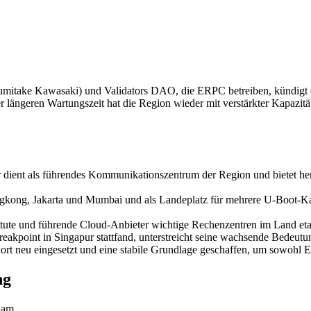
ke Kawasaki) und Validators DAO, die ERPC betreiben, kündigt die 
 längeren Wartungszeit hat die Region wieder mit verstärkter Kapazit
r dient als führendes Kommunikationszentrum der Region und bietet he
gkong, Jakarta und Mumbai und als Landeplatz für mehrere U-Boot-Kabe
itute und führende Cloud-Anbieter wichtige Rechenzentren im Land eta
reakpoint in Singapur stattfand, unterstreicht seine wachsende Bedeu
rt neu eingesetzt und eine stabile Grundlage geschaffen, um sowohl E
ng
nam.