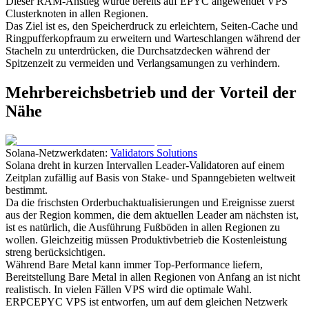
Dieser RAM-Anstieg wurde bereits auf EPYC angewendet VPS
Clusterknoten in allen Regionen.
Das Ziel ist es, den Speicherdruck zu erleichtern, Seiten-Cache und
Ringpufferkopfraum zu erweitern und Warteschlangen während der
Stacheln zu unterdrücken, die Durchsatzdecken während der
Spitzenzeit zu vermeiden und Verlangsamungen zu verhindern.
Mehrbereichsbetrieb und der Vorteil der
Nähe
Solana-Netzwerkdaten:
Validators Solutions
Solana dreht in kurzen Intervallen Leader-Validatoren auf einem
Zeitplan zufällig auf Basis von Stake- und Spanngebieten weltweit
bestimmt.
Da die frischsten Orderbuchaktualisierungen und Ereignisse zuerst
aus der Region kommen, die dem aktuellen Leader am nächsten ist,
ist es natürlich, die Ausführung Fußböden in allen Regionen zu
wollen. Gleichzeitig müssen Produktivbetrieb die Kostenleistung
streng berücksichtigen.
Während Bare Metal kann immer Top-Performance liefern,
Bereitstellung Bare Metal in allen Regionen von Anfang an ist nicht
realistisch. In vielen Fällen VPS wird die optimale Wahl.
ERPCEPYC VPS ist entworfen, um auf dem gleichen Netzwerk