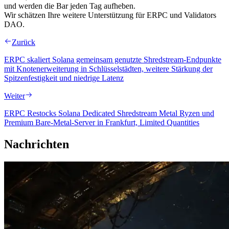
und werden die Bar jeden Tag aufheben.
Wir schätzen Ihre weitere Unterstützung für ERPC und Validators
DAO.
Zurück
ERPC skaliert Solana gemeinsam genutzte Shredstream-Endpunkte
mit Knotenerweiterung in Schlüsselstädten, weitere Stärkung der
Spitzenfestigkeit und niedrige Latenz
Weiter
ERPC Restocks Solana Dedicated Shredstream Metal Ryzen und
Premium Bare-Metal-Server in Frankfurt, Limited Quantities
Nachrichten