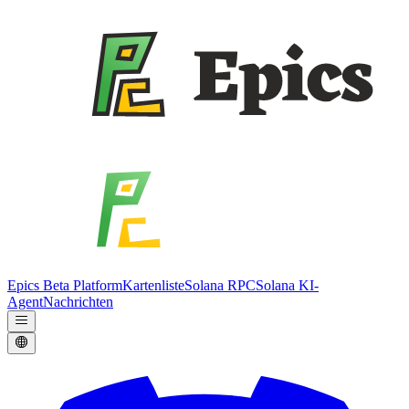
Epics Beta Platform
Kartenliste
Solana RPC
Solana KI-
Agent
Nachrichten